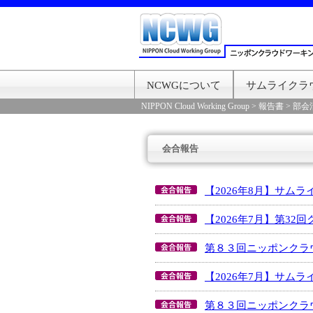
NCWGについて
サムライクラ
NIPPON Cloud Working Group
>
報告書
>
部会
会合報告
【2026年8月】サム
【2026年7月】第3
第８３回ニッポンクラ
【2026年7月】サム
第８３回ニッポンクラ