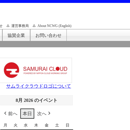
せ
運営事務局
About NCWG (English)
協賛企業
お問い合わせ
サムライクラウドロゴについて
8月 2026 のイベント
前へ
本日
次へ
月
月
火
火
水
水
木
木
金
金
土
土
日
日