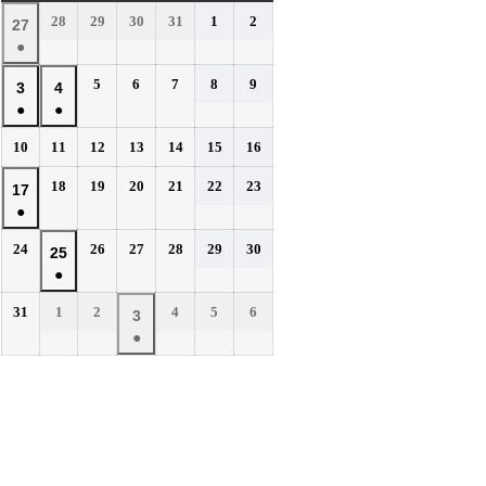
曜
曜
曜
曜
曜
曜
曜
2026
2026
2026
2026
2026
2026
28
29
30
31
1
2
2026
27
日
日
日
日
日
日
日
年
年
年
年
年
年
●
年
7
7
7
7
8
8
(1
7
2026
2026
2026
2026
2026
5
6
7
8
9
月
月
月
月
月
月
2026
2026
3
4
件
月
年
年
年
年
年
28
29
30
31
1
2
●
●
年
年
の
27
8
8
8
8
8
日
日
日
日
日
日
(1
(1
8
8
イ
2026
2026
2026
2026
2026
2026
2026
10
11
12
13
14
15
16
日
月
月
月
月
月
件
件
月
月
年
年
年
年
年
年
年
ベ
5
6
7
8
9
の
の
2026
2026
2026
2026
2026
2026
3
18
4
19
20
21
22
23
2026
17
8
8
8
8
8
8
8
日
日
日
日
日
ン
イ
イ
年
年
年
年
年
年
●
日
月
日
月
月
月
月
月
月
年
ト)
8
8
8
8
8
8
ベ
ベ
10
11
12
13
14
15
16
(1
8
2026
2026
2026
2026
2026
2026
24
26
27
28
29
30
月
月
月
月
月
月
2026
25
日
日
日
日
日
日
日
ン
ン
件
月
年
年
年
年
年
年
18
19
20
21
22
23
●
年
ト)
ト)
の
17
8
8
8
8
8
8
日
日
日
日
日
日
(1
8
イ
2026
2026
2026
2026
2026
2026
31
1
2
4
5
6
月
日
月
月
月
月
月
2026
3
件
月
年
年
年
年
年
年
ベ
24
26
27
28
29
30
●
年
の
25
8
9
9
9
9
9
日
日
日
日
日
日
ン
(1
9
イ
月
月
日
月
月
月
月
ト)
件
月
ベ
31
1
2
4
5
6
の
3
日
日
日
日
日
日
ン
イ
日
ト)
ベ
ン