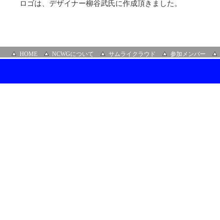
ロゴは、デザイナー柳谷武氏に作成頂きました。
HOME
NCWGについて
サムライクラウド
参加メンバー