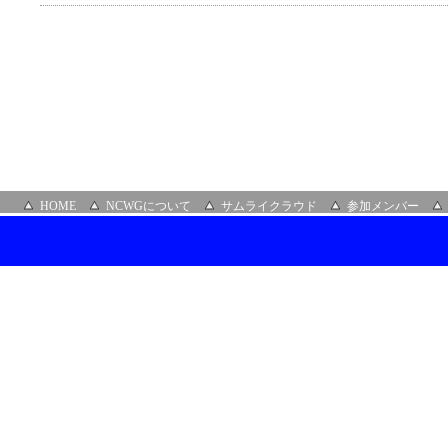
HOME
NCWGについて
サムライクラウド
参加メンバー