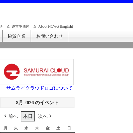
せ
運営事務局
About NCWG (English)
協賛企業
お問い合わせ
サムライクラウドロゴについて
8月 2026 のイベント
前へ
本日
次へ
月
月
火
火
水
水
木
木
金
金
土
土
日
日