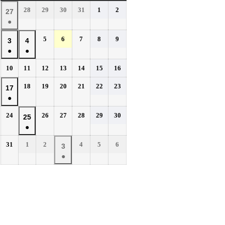
曜
曜
曜
曜
曜
曜
曜
2026
2026
2026
2026
2026
2026
28
29
30
31
1
2
2026
27
日
日
日
日
日
日
日
年
年
年
年
年
年
●
年
7
7
7
7
8
8
(1
7
2026
2026
2026
2026
2026
5
6
7
8
9
月
月
月
月
月
月
2026
2026
3
4
件
月
年
年
年
年
年
28
29
30
31
1
2
●
●
年
年
の
27
8
8
8
8
8
日
日
日
日
日
日
(1
(1
8
8
イ
2026
2026
2026
2026
2026
2026
2026
10
11
12
13
14
15
16
日
月
月
月
月
月
件
件
月
月
年
年
年
年
年
年
年
ベ
5
6
7
8
9
の
の
2026
2026
2026
2026
2026
2026
3
18
4
19
20
21
22
23
2026
17
8
8
8
8
8
8
8
日
日
日
日
日
ン
イ
イ
年
年
年
年
年
年
●
日
月
日
月
月
月
月
月
月
年
ト)
8
8
8
8
8
8
ベ
ベ
10
11
12
13
14
15
16
(1
8
2026
2026
2026
2026
2026
2026
24
26
27
28
29
30
月
月
月
月
月
月
2026
25
日
日
日
日
日
日
日
ン
ン
件
月
年
年
年
年
年
年
18
19
20
21
22
23
●
年
ト)
ト)
の
17
8
8
8
8
8
8
日
日
日
日
日
日
(1
8
イ
2026
2026
2026
2026
2026
2026
31
1
2
4
5
6
月
日
月
月
月
月
月
2026
3
件
月
年
年
年
年
年
年
ベ
24
26
27
28
29
30
●
年
の
25
8
9
9
9
9
9
日
日
日
日
日
日
ン
(1
9
イ
月
月
日
月
月
月
月
ト)
件
月
ベ
31
1
2
4
5
6
の
3
日
日
日
日
日
日
ン
イ
日
ト)
ベ
ン