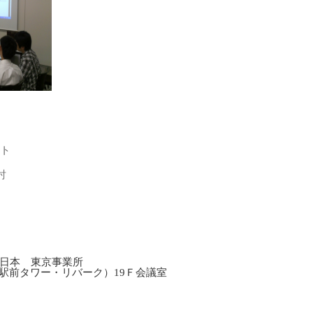
ト
討
日本 東京事業所
崎駅前タワー・リバーク）19Ｆ会議室