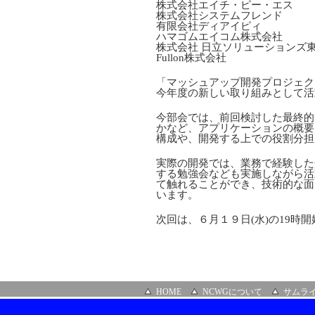
株式会社エイチ・ピー・エス
株式会社システムフレンド
有限会社ディアイピィ
ハマゴムエイコム株式会社
株式会社 日立ソリューションズ
Fullon株式会社
「マッシュアップ開発プロジェク
今年度の新しい取り組みとして活
今部会では、前回検討した最終的
かなど、アプリケーションの概要
構成や、開発する上での役割分担
実際の開発では、業務で経験した
する勉強会なども実施しながら活
て触れることができ、技術的な面
います。
次回は、６月１９日(水)の19時
HOME
NCWGについて
サムラ