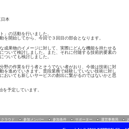
東日本
ト」の活動を行いました。
動を開始してから、今回で３回目の部会となります。
な成果物のイメージに対して、実際にどんな機能を持たせる
について検討しました。また、それに付随する技術的要素の
についても検討しました。
分野の作業を行う者とそうでない者がおり、今後は技術に対
動を進めていきます。普段業務で経験していない技術に対し
においても新しいサービスの創出に繋がるのではないかと思
開始を予定しています。
イクラウド
参加メンバー
参加条件
サポーター
運営事務局