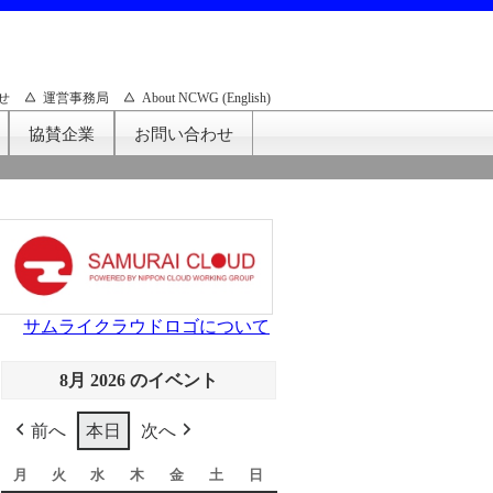
せ
運営事務局
About NCWG (English)
協賛企業
お問い合わせ
サムライクラウドロゴについて
8月 2026 のイベント
前へ
本日
次へ
月
月
火
火
水
水
木
木
金
金
土
土
日
日