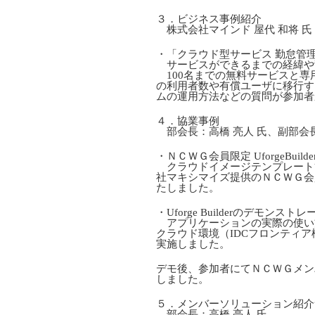
３．ビジネス事例紹介
株式会社マインド 屋代 和将 氏
・「クラウド型サービス 勤怠管理 M
サービスができるまでの経緯や
100名までの無料サービスと専
の利用者数や有償ユーザに移行す
ムの運用方法などの質問が参加者
４．協業事例
部会長：高橋 亮人 氏、副部会
・ＮＣＷＧ会員限定 UforgeBui
クラウドイメージテンプレート管理ア
社マキシマイズ提供のＮＣＷＧ会員限
たしました。
・Uforge Builderのデモンスト
アプリケーションの実際の使い方から
クラウド環境（IDCフロンティ
実施しました。
デモ後、参加者にてＮＣＷＧメンバー
しました。
５．メンバーソリューション 紹介
部会長：高橋 亮人 氏