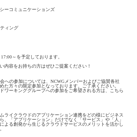
シーコミュニケーションズ
ーティング
）17:00～を予定しております。
い内容をお持ちの方はぜひご提案ください！
会への参加については、NCWGメンバーおよびご協賛各社
めた方々の限定参加となっております。ご了承ください。
ドワーキンググループへの参加をご希望される方は、こちら
ムライクラウドのアプリケーション連携をどの様にビジネス
ら、「アプリケーション」だけでなく「サービス」や「人」
による創発から生じるクラウドサービスのメリットを活かし
。