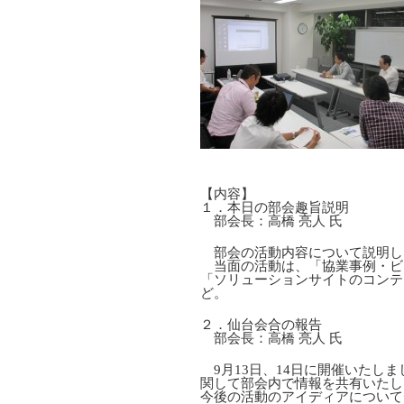
【内容】
１．本日の部会趣旨説明
部会長：高橋 亮人 氏
部会の活動内容について説明し
当面の活動は、「協業事例・ビ
「ソリューションサイトのコンテ
ど。
２．仙台会合の報告
部会長：高橋 亮人 氏
9月13日、14日に開催いたしま
関して部会内で情報を共有いたし
今後の活動のアイディアについて