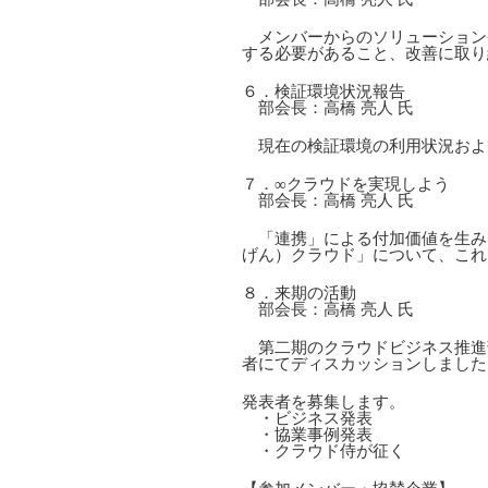
メンバーからのソリューション
する必要があること、改善に取り
６．検証環境状況報告
部会長：高橋 亮人 氏
現在の検証環境の利用状況およ
７．∞クラウドを実現しよう
部会長：高橋 亮人 氏
「連携」による付加価値を生み
げん）クラウド」について、これ
８．来期の活動
部会長：高橋 亮人 氏
第二期のクラウドビジネス推進
者にてディスカッションしました
発表者を募集します。
・ビジネス発表
・協業事例発表
・クラウド侍が征く