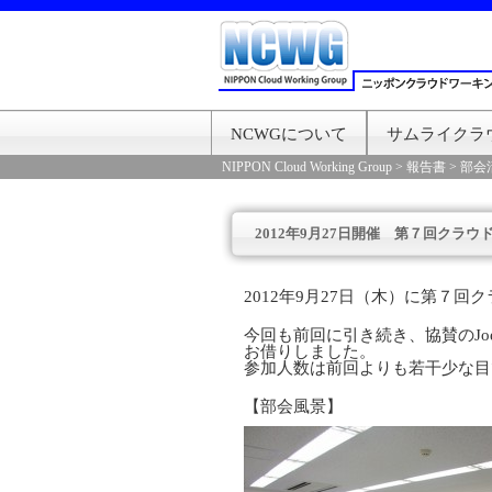
NCWGについて
サムライクラ
NIPPON Cloud Working Group
>
報告書
>
部会
2012年9月27日開催 第７回クラ
2012年9月27日（木）に第７
今回も前回に引き続き、協賛のJo
お借りしました。
参加人数は前回よりも若干少な目
【部会風景】