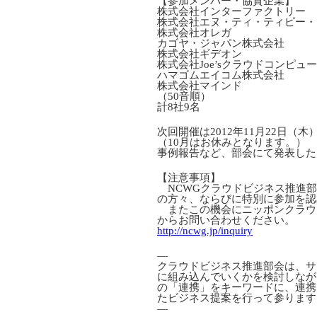
【参加メンバー・協賛企業】
株式会社インターファクトリー
株式会社エヌ・ティ・ティピー・
株式会社オレガ
カゴヤ・ジャパン株式会社
株式会社ギデオン
株式会社Joe’sクラウドコンピュ
ハマゴムエイコム株式会社
株式会社マインド
（50音順）
計8社9名
次回開催は2012年11月22日（木
（10月はお休みとなります。）
事例報告など、部会にて発表した
【注意事項】
NCWGクラウドビジネス推進部
の方々、ならびに特別に参加を認
またこの機会にニッポンクラウ
からお問い合わせください。
http://ncwg.jp/inquiry
—
クラウドビジネス推進部会は、サ
に組み込んでいくかを検討しなが
の「連携」をキーワードに、連携
たビジネス提案を行って参ります
—