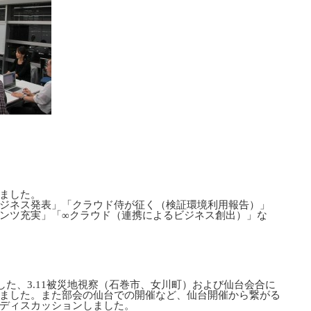
ました。
ジネス発表」「クラウド侍が征く（検証環境利用報告）」
ンツ充実」「∞クラウド（連携によるビジネス創出）」な
した、3.11被災地視察（石巻市、女川町）および仙台会合に
ました。また部会の仙台での開催など、仙台開催から繋がる
ディスカッションしました。