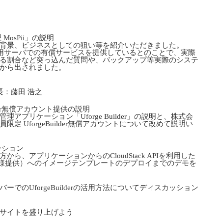
osPii」の説明
背景、ビジネスとしての狙い等を紹介いただきました。
用サーバでの有償サービスを提供しているとのことで、実際
る割合など突っ込んだ質問や、バックアップ等実際のシステ
から出されました。
長：藤田 浩之
lder無償アカウント提供の説明
プリケーション「Uforge Builder」の説明と、株式会
定 UforgeBuilder無償アカウントについて改めて説明い
レーション
、アプリケーションからのCloudStack APIを利用した
ア様提供）へのイメージテンプレートのデプロイまでのデモを
でのUforgeBuilderの活用方法についてディスカッション
サイトを 盛り上げよう