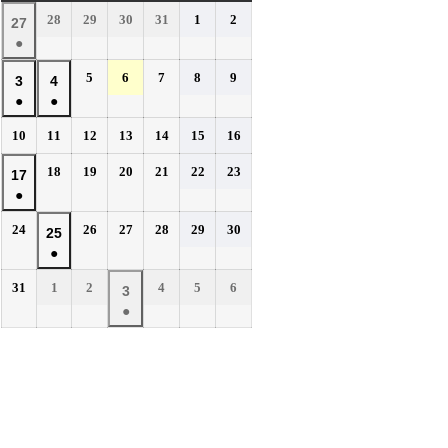
曜
曜
曜
曜
曜
曜
曜
2026
2026
2026
2026
2026
2026
28
29
30
31
1
2
2026
27
日
日
日
日
日
日
日
年
年
年
年
年
年
●
年
7
7
7
7
8
8
(1
7
2026
2026
2026
2026
2026
5
6
7
8
9
月
月
月
月
月
月
2026
2026
3
4
件
月
年
年
年
年
年
28
29
30
31
1
2
●
●
年
年
の
27
8
8
8
8
8
日
日
日
日
日
日
(1
(1
8
8
イ
2026
2026
2026
2026
2026
2026
2026
10
11
12
13
14
15
16
日
月
月
月
月
月
件
件
月
月
年
年
年
年
年
年
年
ベ
5
6
7
8
9
の
の
2026
2026
2026
2026
2026
2026
3
18
4
19
20
21
22
23
2026
17
8
8
8
8
8
8
8
日
日
日
日
日
ン
イ
イ
年
年
年
年
年
年
●
日
月
日
月
月
月
月
月
月
年
ト)
8
8
8
8
8
8
ベ
ベ
10
11
12
13
14
15
16
(1
8
2026
2026
2026
2026
2026
2026
24
26
27
28
29
30
月
月
月
月
月
月
2026
25
日
日
日
日
日
日
日
ン
ン
件
月
年
年
年
年
年
年
18
19
20
21
22
23
●
年
ト)
ト)
の
17
8
8
8
8
8
8
日
日
日
日
日
日
(1
8
イ
2026
2026
2026
2026
2026
2026
31
1
2
4
5
6
月
日
月
月
月
月
月
2026
3
件
月
年
年
年
年
年
年
ベ
24
26
27
28
29
30
●
年
の
25
8
9
9
9
9
9
日
日
日
日
日
日
ン
(1
9
イ
月
月
日
月
月
月
月
ト)
件
月
ベ
31
1
2
4
5
6
の
3
日
日
日
日
日
日
ン
イ
日
ト)
ベ
ン