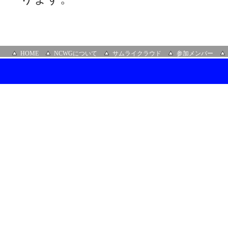
HOME
NCWGについて
サムライクラウド
参加メンバー