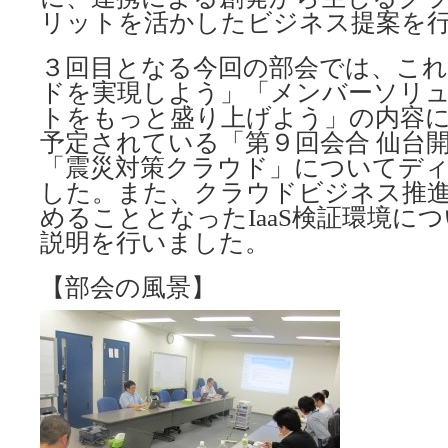
リットを活かしたビジネス提案を
３回目となる今回の部会では、これ
ドを実現しよう」「メンバーソリ
トをもっと盛り上げよう」の内容に加
予定されている「第９回会合 仙台
「震災対策クラウド」についてデ
した。また、クラウドビジネス推
めることとなったIaaS検証環境に
説明を行いました。
【部会の風景】