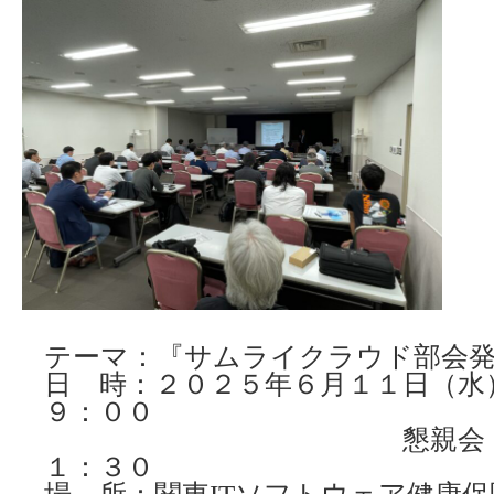
テーマ：『サムライクラウド部会
日 時：２０２５年６月１１日（水
９：００
懇親会 １９：
１：３０