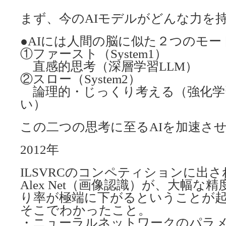
まず、今のAIモデルがどんな力を
●AIには人間の脳に似た２つのモー
①ファースト（System1）
直感的思考（深層学習LLM）
②スロー（System2）
論理的・じっくり考える（強化学
い）
この二つの思考に至るAIを加速さ
2012年
ILSVRCのコンペティションに出さ
Alex Net（画像認識）が、大幅な
り率が極端に下がるということが
そこでわかったこと。
・ニューラルネットワークのパラ