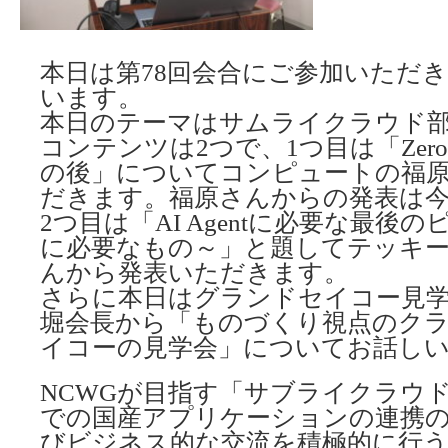
本日は第78回会合にご参加いただ
います。
本日のテーマはサムライクラウド
コンテンツは2つで、1つ目は「Zero Trust
の後」についてコンピュートの福
だきます。福原さんからの発表は今
2つ目は「AI Agentに必要な最後の
に必要なもの～」と題してテッキ
んから発表いただきます。
さらに本日はグランドセイコー見
堀会長から「ものづくり視点のク
イコーの見学会」についてお話し
NCWGが目指す「サブライクラウ
での国産アプリケーションの連携
びビジネス的な交流を積極的に行