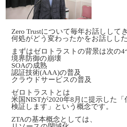
Zero Trustについて毎年お話し
何処がどう変わったかをお話しし
まずはゼロトラストの背景は次の4
境界防御の崩壊
SOAの成熟
認証技術(AAA)の普及
クラウドサービスの普及
ゼロトラストとは
米国NISTが2020年8月に提示し
検証します」という概念です。
ZTAの基本概念としては、
リソースの閉域化