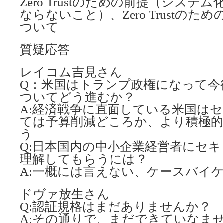
Zero Trustのための前提（シス
ならないこと）、Zero Trustの
ついて
質疑応答
レイコム吉見さん
Q：米国はトランプ政権になって今
ついてどう進むか？
A:経済戦争に直面している米国は
ては予算削減どころか、より積極
う
Q:日本国内の中小企業経営者にセ
理解してもらうには？
A:一概には言えない、ケースバイ
ドヴァ放生さん
Q:認証規格はまだありませんか？
A:その通りで、まだできていなま