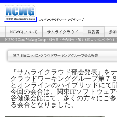
NCWGについて
サムライクラウド
報告書
参加
NIPPON Cloud Working Group
>
報告書
>
会合報告
>
第７８回ニッポンクラウド
第７８回ニッポンクラウドワーキンググループ会合報告
『サムライクラウド部会発表』を
クラウドワーキンググループ第７
とオンラインのハイブリッドにて
今回の会合は、関東ITソフトウェア
谷健保会館にて、多くの方々にご参
る会合となりました。