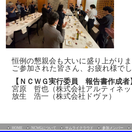
恒例の懇親会も大いに盛り上がり
ご参加された皆さん、お疲れ様で
【ＮＣＷＧ実行委員 報告書作成者
宮原 哲也（株式会社アルティネッ
放生 浩一（株式会社ドヴァ）
HOME
NCWGについて
サムライクラウド
参加メンバー