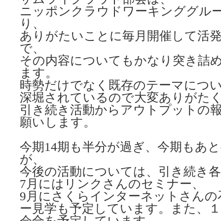
ニッポンクラウドワーキンググル
り、
ありがたいことに毎月開催して活
で、
その内容についてもかなり突き詰
ます。
時勢だけでなく既存のテーマにつ
深堀されているので大変ありがた
引き続き活動からアウトプットの
願いします。
今期14期も半分が過ぎ、今期もあ
が、
今後の活動については、引き続き各
7月にはリンクさんのセミナー、
9月にさくらインターネットさんの
ー見学も予定しています。また、１
会合を予定しています。