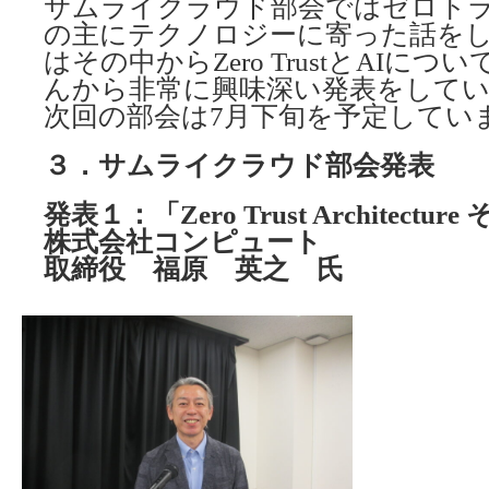
サムライクラウド部会ではゼロトラ
の主にテクノロジーに寄った話を
はその中からZero TrustとAIに
んから非常に興味深い発表をして
次回の部会は7月下旬を予定してい
３．サムライクラウド部会発表
発表１：「Zero Trust Architect
株式会社コンピュート
取締役 福原 英之 氏