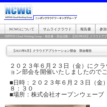
NCWGについて
サムライクラウド
報告書
参加
NIPPON Cloud Working Group
>
報告書
>
部会活動
>
【2023年6月】クラウド
【2023年6月】クラウドアプリケーション部会 部会報告
２０２３年６月２３日（金）にクラ
ョン部会を開催いたしましたので
■日時：２０２３年６月２３日（金
８：３０
■場所：株式会社オープンウェーブ