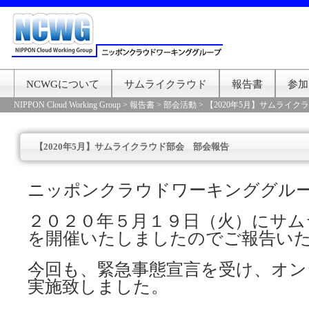
NCWGについて
サムライクラウド
報告書
参加
NIPPON Cloud Working Group
>
報告書
>
部会活動
>
【2020年5月】サムライ
【2020年5月】サムライクラウド部会 部会報告
ニッポンクラウドワーキンググル
２０２０年５月１９日（火）にサム
を開催いたしましたのでご報告い
今回も、緊急事態宣言を受け、オン
実施致しました。