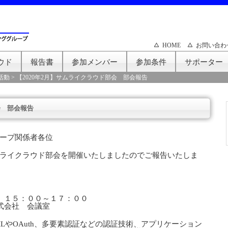
HOME
お問い合わ
ウド
報告書
参加メンバー
参加条件
サポーター
活動
>
【2020年2月】サムライクラウド部会 部会報告
会 部会報告
ープ関係者各位
ライクラウド部会を開催いたしましたのでご報告いたしま
）１５：００～１７：００
式会社 会議室
LやOAuth、多要素認証などの認証技術、アプリケーション