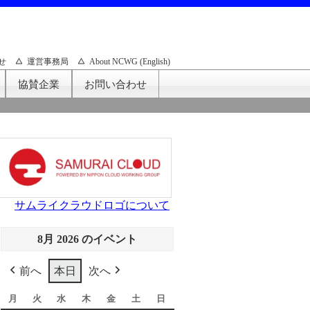
せ
運営事務局
About NCWG (English)
協賛企業
お問い合わせ
サムライクラウドロゴについて
8月 2026 のイベント
前へ
本日
次へ
月
月
火
火
水
水
木
木
金
金
土
土
日
日