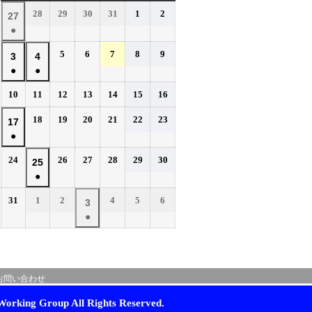
曜
曜
曜
曜
曜
曜
曜
2026
2026
2026
2026
2026
2026
28
29
30
31
1
2
2026
27
日
日
日
日
日
日
日
年
年
年
年
年
年
●
年
7
7
7
7
8
8
(1
7
2026
2026
2026
2026
2026
5
6
7
8
9
月
月
月
月
月
月
2026
2026
3
4
件
月
年
年
年
年
年
28
29
30
31
1
2
●
●
年
年
の
27
8
8
8
8
8
日
日
日
日
日
日
(1
(1
8
8
イ
2026
2026
2026
2026
2026
2026
2026
10
11
12
13
14
15
16
日
月
月
月
月
月
件
件
月
月
年
年
年
年
年
年
年
ベ
5
6
7
8
9
の
の
2026
2026
2026
2026
2026
2026
3
18
4
19
20
21
22
23
2026
17
8
8
8
8
8
8
8
日
日
日
日
日
ン
イ
イ
年
年
年
年
年
年
●
日
月
日
月
月
月
月
月
月
年
ト)
8
8
8
8
8
8
ベ
ベ
10
11
12
13
14
15
16
(1
8
2026
2026
2026
2026
2026
2026
24
26
27
28
29
30
月
月
月
月
月
月
2026
25
日
日
日
日
日
日
日
ン
ン
件
月
年
年
年
年
年
年
18
19
20
21
22
23
●
年
ト)
ト)
の
17
8
8
8
8
8
8
日
日
日
日
日
日
(1
8
イ
2026
2026
2026
2026
2026
2026
31
1
2
4
5
6
月
日
月
月
月
月
月
2026
3
件
月
年
年
年
年
年
年
ベ
24
26
27
28
29
30
●
年
の
25
8
9
9
9
9
9
日
日
日
日
日
日
ン
(1
9
イ
月
月
日
月
月
月
月
ト)
件
月
ベ
31
1
2
4
5
6
の
3
日
日
日
日
日
日
ン
お問い合わせ
イ
日
ト)
ベ
orking Group All Rights Reserved.
ン