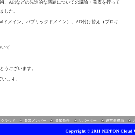
術、APIなどの先進的な議題についての議論・発表を行って
ました。
ocalドメイン、パブリックドメイン）、AD付け替え（プロキ
ついて
とうございます。
ています。
イクラウド
参加メンバー
参加条件
サポーター
運営事務局
Copyright © 2011 NIPPON Cloud W