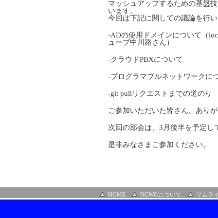
マッシュアップするための基盤技
います。
今回は下記に関しての議論を行い
-ADの使用ドメインについて（l
ューブ中川路さん）
-クラウドPBXについて
-プログラマブルネットワークに
-git pullリクエストまでの道のり
ご参加いただいた皆さん、ありが
次回の部会は、3月後半を予定し
是非みなさまご参加ください。
HOME
NCWGについて
サムラ