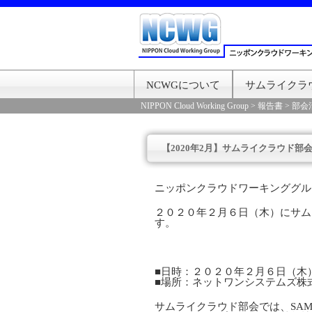
NCWGについて
サムライクラ
NIPPON Cloud Working Group
>
報告書
>
部会
【2020年2月】サムライクラウド部
ニッポンクラウドワーキンググル
２０２０年２月６日（木）にサム
す。
■日時：２０２０年２月６日（木
■場所：ネットワンシステムズ株
サムライクラウド部会では、SAM