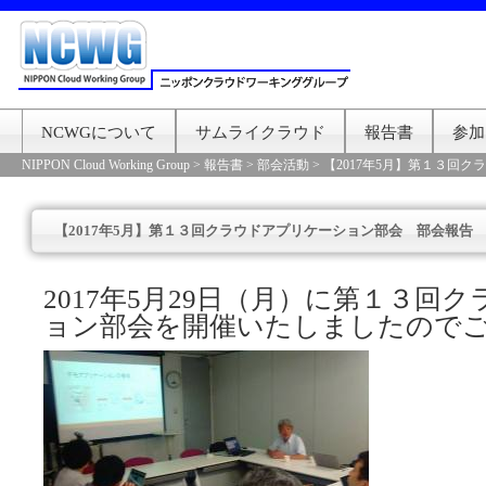
NCWGについて
サムライクラウド
報告書
参加
NIPPON Cloud Working Group
>
報告書
>
部会活動
>
【2017年5月】第１３回
【2017年5月】第１３回クラウドアプリケーション部会 部会報告
2017年5月29日（月）に第１３回
ョン部会を開催いたしましたので