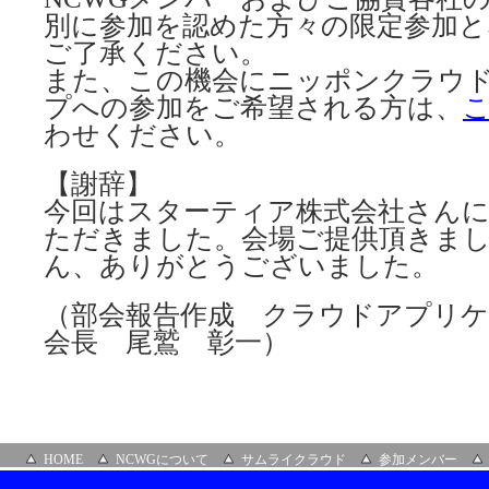
別に参加を認めた方々の限定参加
ご了承ください。
また、この機会にニッポンクラウ
プへの参加をご希望される方は、
わせください。
【謝辞】
今回はスターティア株式会社さんに
ただきました。会場ご提供頂きま
ん、ありがとうございました。
（部会報告作成 クラウドアプリケ
会長 尾鷲 彰一）
HOME
NCWGについて
サムライクラウド
参加メンバー