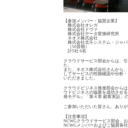
【参加メンバー・協賛企業】
株式会社オレガ
株式会社ドヴァ
株式会社データ変換研究所
ネオス株式会社
株式会社北斗システム・ジャパ
（50音順）
計5社 6名
クラウドサービス部会からは、引
た。
また、ネオス株式会社さんから、
してサービスの性能確認や分析・
いただきました。
クラウドビジネス推進部会からは
ウドビジネスの協業を成功させる
発モデル』「第４章 顧客実証」
ご参加いただいた皆さん、ありが
【注意事項】
NCWGクラウドサービス部会、
NCWGメンバーおよびご協賛各