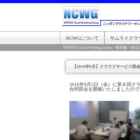
NCWGについて
サムライクラ
NIPPON Cloud Working Group
>
報告書
>
部会
【2016年9月】クラウドサービス部
2016年9月2日（金）に第８回
合同部会を開催いたしましたので