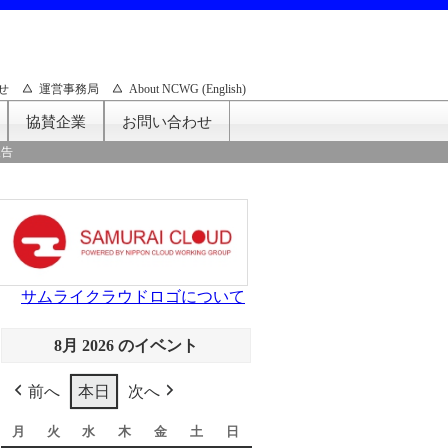
せ
運営事務局
About NCWG (English)
協賛企業
お問い合わせ
報告
サムライクラウドロゴについて
8月 2026 のイベント
前へ
本日
次へ
月
月
火
火
水
水
木
木
金
金
土
土
日
日