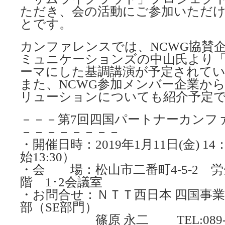
ただき、会の活動にご参加いただ
とです。
カンファレンスでは、NCWG協賛企
ミュニケーションズの中山氏より
ーマにした基調講演が予定されて
また、NCWG参加メンバー企業か
リューションについても紹介予定
－－－第7回四国パートナーカンフ
－－－－－－－－
・開催日時：2019年1月11日(金) 14：
始13:30）
・会 場：松山市二番町4-5-2 労
階 1･2会議室
・お問合せ：ＮＴＴ西日本 四国事業
部（SE部門）
篠原 永二 TEL:089-948