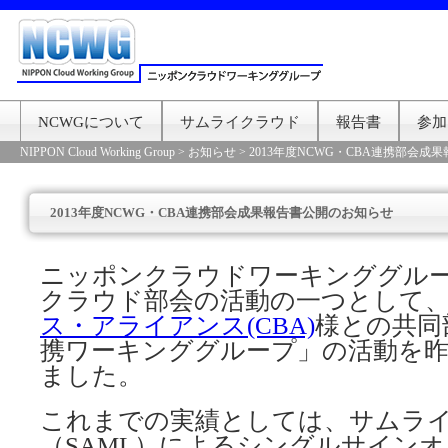
NCWGについて
サムライクラウド
報告書
参加
NIPPON Cloud Working Group
>
お知らせ
>
2013年度NCWG・CBA連携部会成
2013年度NCWG・CBA連携部会成果報告書公開のお知らせ
ニッポンクラウドワーキンググル
クラウド部会の活動の一つとして
ス・アライアンス(CBA)
様との共同
携ワーキンググループ」の活動を
ました。
これまでの実績としては、サムラ
（SAML）によるシングルサインオ