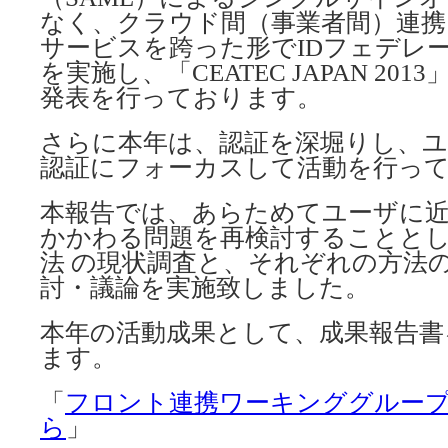
なく、クラウド間（事業者間）連携
サービスを跨った形でIDフェデレ
を実施し、「CEATEC JAPAN 20
発表を行っております。
さらに本年は、認証を深堀りし、ユ
認証にフォーカスして活動を行っ
本報告では、あらためてユーザに近
かかわる問題を再検討することとし
法 の現状調査と、それぞれの方法
討・議論を実施致しました。
本年の活動成果として、成果報告書
ます。
「
フロント連携ワーキンググルー
ら
」