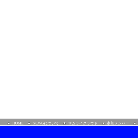
HOME
NCWGについて
サムライクラウド
参加メンバー