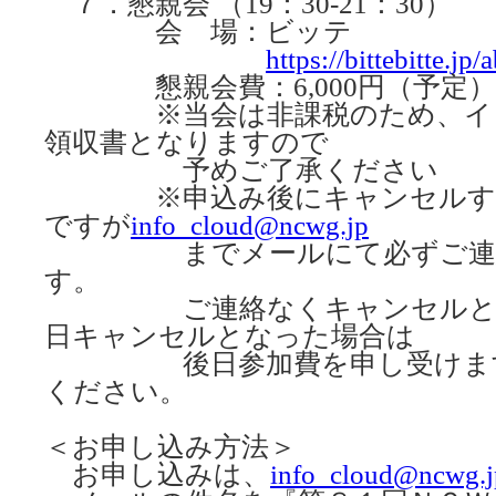
７．懇親会 （19：30-21：30）
会 場：ビッテ
https://bittebitte.jp/
懇親会費：6,000円（予定）
※当会は非課税のため、イン
領収書となりますので
予めご了承ください
※申込み後にキャンセルする
ですが
info_cloud@ncwg.jp
までメールにて必ずご連絡
す。
ご連絡なくキャンセルとな
日キャンセルとなった場合は
後日参加費を申し受けます
ください。
＜お申し込み方法＞
お申し込みは、
info_cloud@ncwg.j