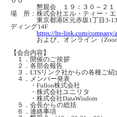
００
懇親会 １９：３０～２１
場 所：株式会社エル・ティー・エ
東京都港区元赤坂1丁目3-13
ディング14F
https://lts-link.com/company/
および、オンライン（Zoo
【会合内容】
１．開催のご挨拶
２．各部会報告
３．LTSリンク社からの各種ご紹
４．メンバー発表
・Fullon株式会社
・株式会社ユニリタ
・株式会社DataWisdom
５．会長からの総括
６．連絡事項