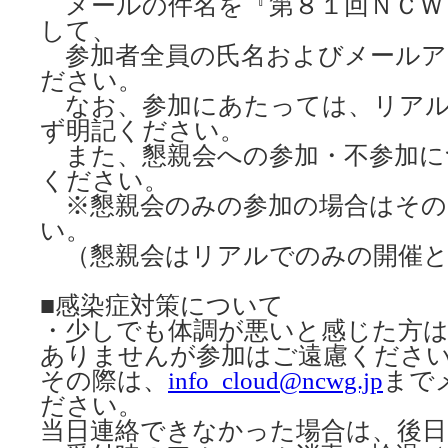
メールの件名を『第８１回ＮＣＷ
して、
参加者全員の氏名およびメールア
ださい。
なお、参加にあたっては、リアル
ず明記ください。
また、懇親会への参加・不参加に
ください。
※懇親会のみの参加の場合はその
い。
（懇親会はリアルでのみの開催と
■感染症対策について
・少しでも体調が悪いと感じた方は
ありませんが参加はご遠慮くださ
その際は、
info_cloud@ncwg.jp
まで
ださい。
当日連絡できなかった場合は、後日