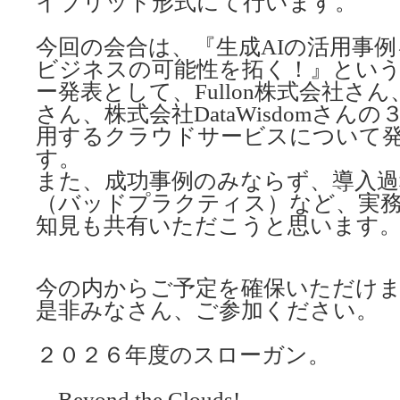
イブリッド形式にて行います。
今回の会合は、『生成AIの活用事
ビジネスの可能性を拓く！』とい
ー発表として、Fullon株式会社さ
さん、株式会社DataWisdomさん
用するクラウドサービスについて
す。
また、成功事例のみならず、導入過
（バッドプラクティス）など、実
知見も共有いただこうと思います
今の内からご予定を確保いただけ
是非みなさん、ご参加ください。
２０２６年度のスローガン。
Beyond the Clouds!