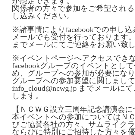
が想定できます。
関係者の方々で参加をご希望される
し込みください。
※諸事情によりfacebookでの申
メールでも受付を行っております。info_c
までメールにてご連絡をお願い致
※イベントページへアクセスでき
facebookグループのイベントと
め、グループへの参加が必要にな
グループへの参加要望に関しまし
info_cloud@ncwg.jp までメ
します。
【ＮＣＷＧ設立三周年記念講演会に
本イベントへの参加についてはＮ
びご協賛各社の方々、サムライク
ならびに特別にご招待した方々を