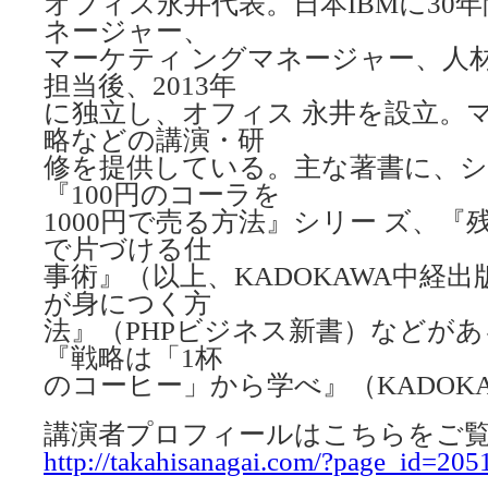
オフィス永井代表。日本IBMに30
ネージャー、
マーケティ ングマネージャー、人
担当後、2013年
に独立し、オフィス 永井を設立。
略などの講演・研
修を提供している。主な著書に、シ
『100円のコーラを
1000円で売る方法』シリー ズ、『残
で片づける仕
事術』（以上、KADOKAWA中経出
が身につく方
法』（PHPビジネス新書）などが
『戦略は「1杯
のコーヒー」から学べ』（KADOK
講演者プロフィールはこちらをご
http://takahisanagai.com/?page_id=205