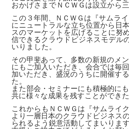
おかげさまでＮＣＷＧは設立から
この３年間、ＮＣＷＧは『サムライ
にニュートラルな立ち位置から日
スのマーケットを広げることに努
信できるクラウドビジネスモデル
いりました。
その甲斐あって、多数の新規のメ
にもご加入いただき、会合では毎
加いただき、盛況のうちに開催す
た。
また部会・セミナーにも積極的に
共に様々な成果を残すことができ
これからもＮＣＷＧは『サムライ
より一層日本のクラウドビジネス
られるよう鋭意活動してまいりま