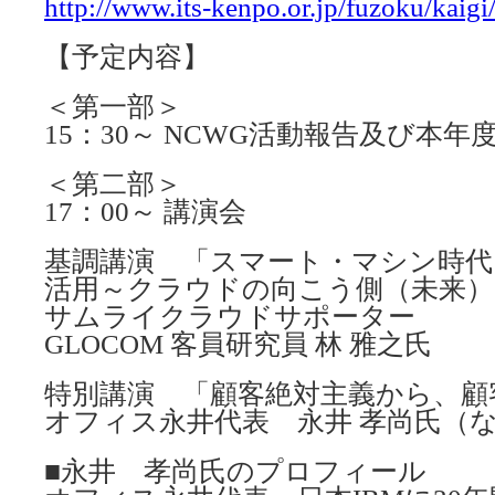
http://www.its-kenpo.or.jp/fuzoku/kaig
【予定内容】
＜第一部＞
15：30～ NCWG活動報告及び本
＜第二部＞
17：00～ 講演会
基調講演 「スマート・マシン時
活用～クラウドの向こう側（未来）
サムライクラウドサポーター
GLOCOM 客員研究員 林 雅之氏
特別講演 「顧客絶対主義から、顧
オフィス永井代表 永井 孝尚氏（な
■永井 孝尚氏のプロフィール