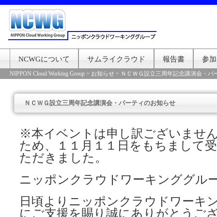
NCWGについて
サムライクラウド
報告書
参加
NIPPON Cloud Working Group
>
お知らせ
>
ＮＣＷＧ設立三周年記念講演会・パ
ＮＣＷＧ設立三周年記念講演会・パーティのお知らせ
※本イベントは申し訳ございませ
ため
、１１月１１日をもちまして
ただきま
した。
ニッポンクラウドワーキンググル
日頃よりニッポンクラウドワーキ
にご支援を賜り誠にありがとうご