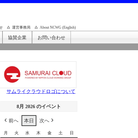
せ
運営事務局
About NCWG (English)
協賛企業
お問い合わせ
サムライクラウドロゴについて
8月 2026 のイベント
前へ
本日
次へ
月
月
火
火
水
水
木
木
金
金
土
土
日
日