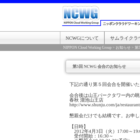
NCWGについて
サムライクラ
NIPPON Cloud Working Group
>
お知らせ
>
第
第5回 NCWG 会合のお知らせ
下記の通り第５回会合を開催いた
会合後は山王パークタワー内の眺
春秋 溜池山王店
http://www.shunju.com/ja/restauran
懇親会だけでも結構です。お申し
【日時】
2012年4月3日（火）17:00～19:
受付開始：16:30～