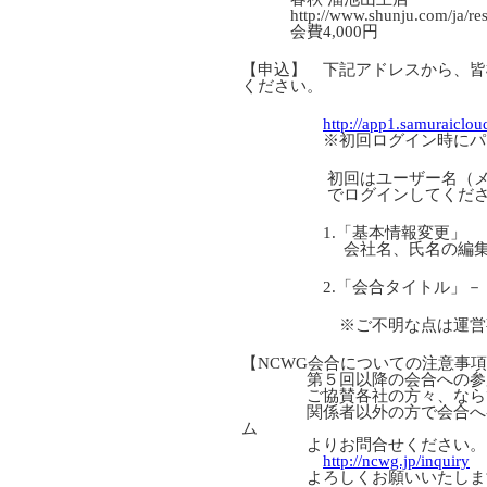
http://www.shunju.com/ja/resta
会費4,000円
【申込】 下記アドレスから、皆
ください。
http://app1.samuraicloud
※初回ログイン時にパスワ
初回はユーザー名（メール
でログインしてくださ
1.「基本情報変更」
会社名、氏名の編集作業を
2.「会合タイトル」－「エ
※ご不明な点は運営事務局宛（in
【NCWG会合についての注意事
第５回以降の会合への参加に
ご協賛各社の方々、ならびに
関係者以外の方で会合へ参加
ム
よりお問合せください。
http://ncwg.jp/inquiry
よろしくお願いいたしま