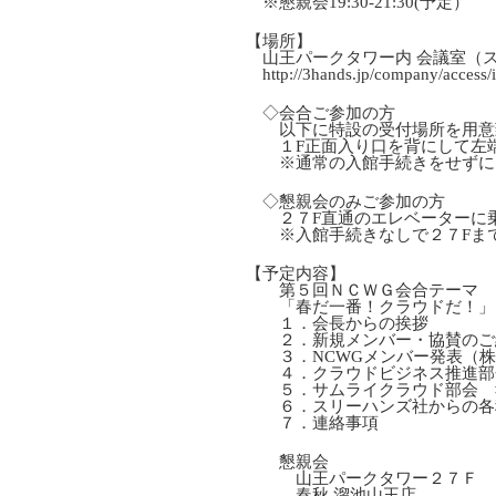
※懇親会19:30-21:30(予定）
【場所】
山王パークタワー内 会議室（
http://3hands.jp/company/access/
◇会合ご参加の方
以下に特設の受付場所を用意
１F正面入り口を背にして左端
※通常の入館手続きをせずに、
◇懇親会のみご参加の方
２７F直通のエレベーターに乗
※入館手続きなしで２７Fまで
【予定内容】
第５回ＮＣＷＧ会合テーマ
「春だ一番！クラウドだ！」
１．会長からの挨拶
２．新規メンバー・協賛のご
３．NCWGメンバー発表（株
４．クラウドビジネス推進部
５．サムライクラウド部会 
６．スリーハンズ社からの各
７．連絡事項
懇親会
山王パークタワー２７Ｆ
春秋 溜池山王店