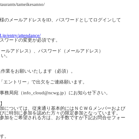
urants/tameikesanno/
様のメールアドレスをID、パスワードとしてログインして
.jp/entry/attendance/
ードの変更が必須です。
アドレス）、パスワード（メールアドレス）
い。
お願いいたします（必須）。
ントリー」で出欠をご連絡願います。
fo_cloud@ncwg.jp）にお知らせ下さい。
項】
ついては、従来通り基本的にはＮＣＷＧメンバーおよび
特別に参加を認めた方々の限定参加となっています。
をご希望される方は、お手数ですが下記お問合せフォー
す。