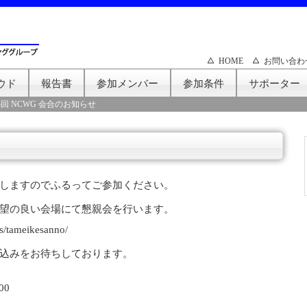
HOME
お問い合わ
ウド
報告書
参加メンバー
参加条件
サポーター
5回 NCWG 会合のお知らせ
しますのでふるってご参加ください。
望の良い会場にて懇親会を行います。
ts/tameikesanno/
込みをお待ちしております。
00