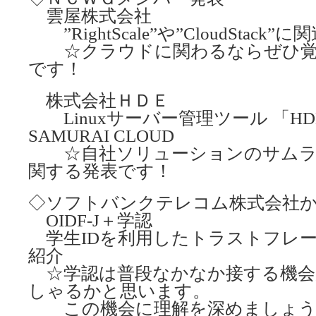
雲屋株式会社
”RightScale”や”CloudStac
☆クラウドに関わるならぜひ覚
です！
株式会社ＨＤＥ
Linuxサーバー管理ツール 「HDE Cont
SAMURAI CLOUD
☆自社ソリューションのサムラ
関する発表です！
◇ソフトバンクテレコム株式会社
OIDF-J＋学認
学生IDを利用したトラストフレームワ
紹介
☆学認は普段なかなか接する機会
しゃるかと思います。
この機会に理解を深めましょう