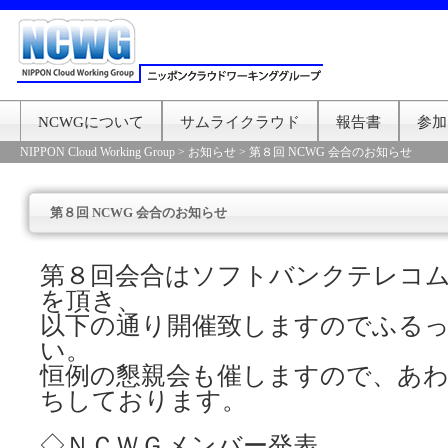
NCWGについて
サムライクラウド
報告書
参加
NIPPON Cloud Working Group
>
お知らせ
>
第８回 NCWG 会合のお知らせ
第８回 NCWG 会合のお知らせ
第８回会合はソフトバンクテレコ
を頂き、
以下の通り開催致しますのでふる
い。
恒例の懇親会も催しますので、あ
ちしております。
◇ＮＣＷＧメンバー発表