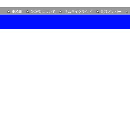
HOME
NCWGについて
サムライクラウド
参加メンバー