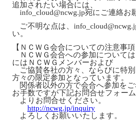
追加されたい場合には、
info_cloud@ncwg.jp宛にご連
ご不明な点は、info_cloud@ncw
い。
【ＮＣＷＧ会合についての注意事項
ＮＣＷＧ会合への参加については
にはＮＣＷＧメンバーおよび
ご協賛各社の方々、ならびに特別
方々の限定参加となっています。
関係者以外の方で会合へ参加をご
お手数ですが下記お問合せフォー
よりお問合せください。
http://ncwg.jp/inquiry
よろしくお願いいたします。