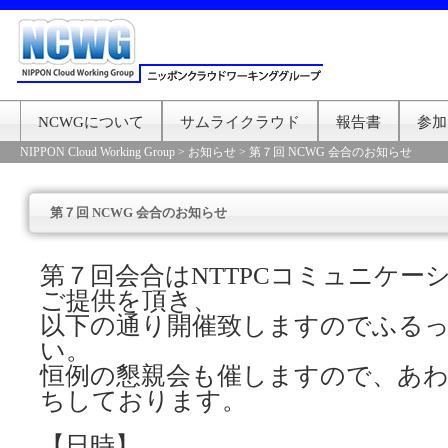
NCWGについて
サムライクラウド
報告書
参加
NIPPON Cloud Working Group
>
お知らせ
>
第７回 NCWG 会合のお知らせ
第７回 NCWG 会合のお知らせ
第７回会合はNTTPCコミュニケー
ご提供を頂き、
以下の通り開催致しますのでふる
い。
恒例の懇親会も催しますので、あ
ちしております。
【日時】