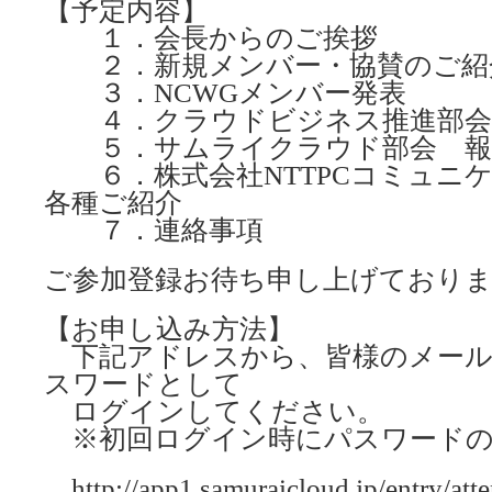
【予定内容】
１．会長からのご挨拶
２．新規メンバー・協賛のご紹
３．NCWGメンバー発表
４．クラウドビジネス推進部会
５．サムライクラウド部会 報
６．株式会社NTTPCコミュニ
各種ご紹介
７．連絡事項
ご参加登録お待ち申し上げており
【お申し込み方法】
下記アドレスから、皆様のメール
スワードとして
ログインしてください。
※初回ログイン時にパスワードの
http://app1.samuraicloud.jp/entry/att