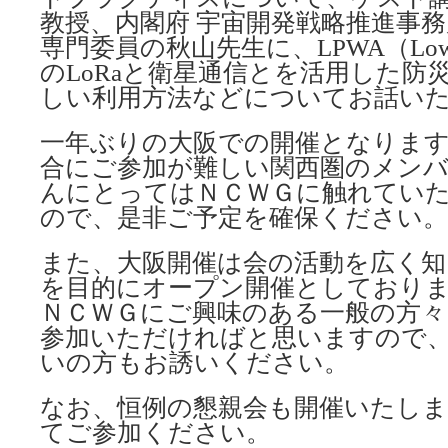
教授、内閣府 宇宙開発戦略推進事務
専門委員の秋山先生に、LPWA（Low Pow
のLoRaと衛星通信とを活用した防
しい利用方法などについてお話い
一年ぶりの大阪での開催となります
合にご参加が難しい関西圏のメンバ
んにとってはＮＣＷＧに触れてい
ので、是非ご予定を確保ください。
また、大阪開催は会の活動を広く
を目的にオープン開催としており
ＮＣＷＧにご興味のある一般の方々
参加いただければと思いますので
いの方もお誘いください。
なお、恒例の懇親会も開催いたし
てご参加ください。