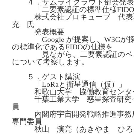
４．サムライクラウド部会発表
「二要素認証の標準仕様FIDO
株式会社プロキューブ 代表取
充 氏
発表概要
Google が提案し、W3Cが
の標準化であるFIDOの仕様を
見ながら、二要素認証のベス
について考察します。
５．ゲスト講演
「LoRaと衛星通信（仮）」
和歌山大学 協働教育センタ
千葉工業大学 惑星探査研究セ
員
内閣府宇宙開発戦略推進事務局
専門委員
秋山 演亮（あきやま ひろ