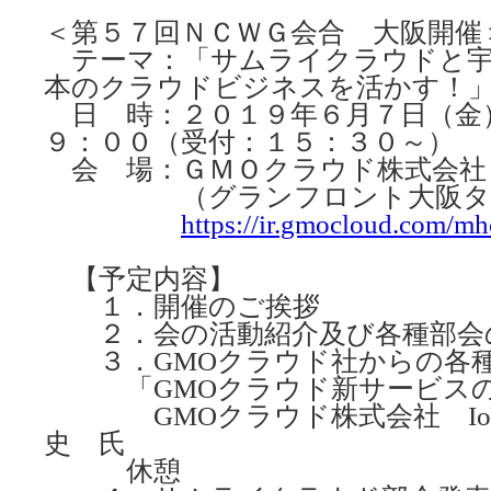
＜第５７回ＮＣＷＧ会合 大阪開催
テーマ：「サムライクラウドと宇
本のクラウドビジネスを活かす！
日 時：２０１９年６月７日（金
９：００（受付：１５：３０～）
会 場：ＧＭＯクラウド株式会社
（グランフロント大阪タワー
https://ir.gmocloud.com/mh
【予定内容】
１．開催のご挨拶
２．会の活動紹介及び各種部会
３．GMOクラウド社からの各
「GMOクラウド新サービスの
GMOクラウド株式会社 IoT
史 氏
休憩