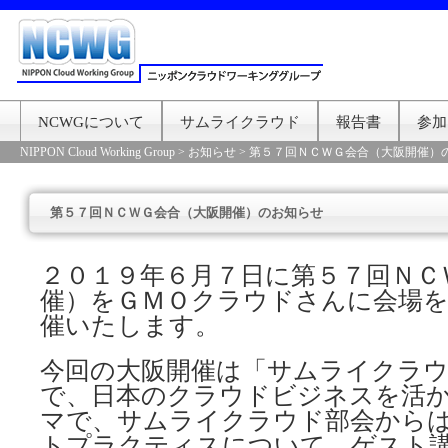
NCWGについて
サムライクラウド
報告書
参加
NIPPON Cloud Working Group
>
お知らせ
>
第５７回ＮＣＷＧ会合（大阪開催）
第５７回ＮＣＷＧ会合（大阪開催）のお知らせ
２０１９年６月７日に第５７回ＮＣ
催）をＧＭＯクラウドさんに会場
催いたします。
今回の大阪開催は「サムライクラ
で、日本のクラウドビジネスを活
マで、サムライクラウド部会から
トプラクティスについて、ゲスト