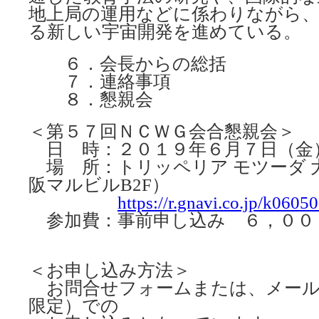
地上局の運用などに係わりながら
る新しい宇宙開発を進めている。
６．会長からの総括
７．連絡事項
８．懇親会
＜第５７回ＮＣＷＧ会合懇親会＞
日 時：２０１９年６月７日（金
場 所：トリッペリア モツーダ 
阪マルビルB2F）
https://r.gnavi.co.jp/k0605
参加費：事前申し込み ６，００
＜お申し込み方法＞
お問合せフォームまたは、メール、fa
限定）での