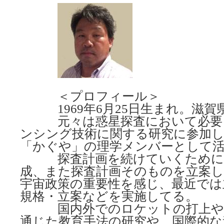
＜プロフィール＞
1969年6月25日生まれ。滋賀
元々は惑星探査において必要と
ンシング技術に関する研究に参加
「かぐや」の理学メンバーとして
探査計画を続けていくために
成、また探査計画そのものを立案
宇宙政策の重要性を感じ、最近では
規格・立案などを実施してる。
国内外でのロケットの打上や成
通じた教育手法の研究や、国際的な