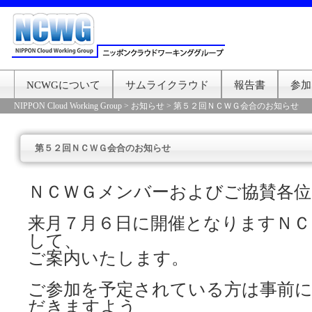
NCWGについて
サムライクラウド
報告書
参加
NIPPON Cloud Working Group
>
お知らせ
>
第５２回ＮＣＷＧ会合のお知らせ
第５２回ＮＣＷＧ会合のお知らせ
ＮＣＷＧメンバーおよびご協賛各位
来月７月６日に開催となりますＮＣ
して、
ご案内いたします。
ご参加を予定されている方は事前
だきますよう