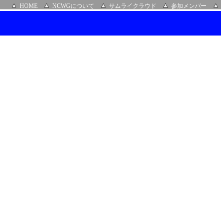
HOME
NCWGについて
サムライクラウド
参加メンバー