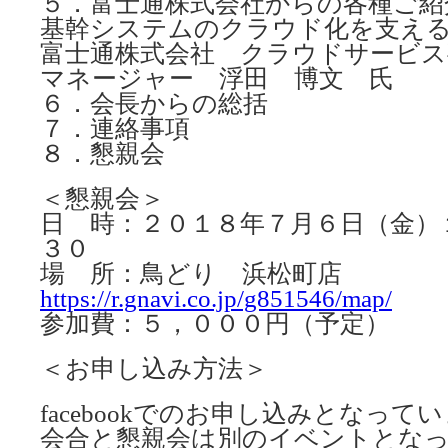
５．富士通株式会社からの各種ご紹
基幹システムのクラウド化を支え
富士通株式会社 クラウドサービス
マネージャー 浮田 博文 氏
６．会長からの総括
７．連絡事項
８．懇親会
＜懇親会＞
日 時：２０１８年７月６日（金）
３０
場 所：鳥どり 浜松町店
https://r.gnavi.co.jp/g851546/map/
参加費：５，０００円（予定）
＜お申し込み方法＞
facebookでのお申し込みとなって
会合と懇親会は別のイベントとな