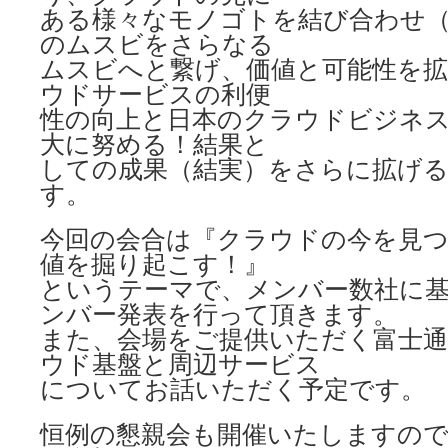
ある様々なモノゴトを結び合わせ
のムスビをさらなる
ムスビへと繋げ、価値と可能性を
ウドサービスの利便
性の向上と日本のクラウドビジネ
大に努める！結果と
しての成果（結実）をさらに拡げ
す。
今回の会合は『クラウドの今を見
値を掘り起こす！』
というテーマで、メンバー数社に
ンバー発表を行って頂きます。
また、会場をご提供いただく富士
ウド基盤と周辺サービス
についてお話いただく予定です。
恒例の懇親会も開催いたしますので