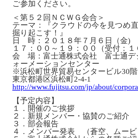
ご参加ください。
＜第５２回ＮＣＷＧ会合＞
テーマ：『クラウドの今を見つめ
掘り起こす！』
日 時：２０１８年７月６日（金)
１７：００～１９：００（受付：１
会 場：富士通株式会社 富士通デ
ォーメーションセンター
※浜松町世界貿易センタービル30階
東京都港区浜松町2-4-1
http://www.fujitsu.com/jp/about/corporate
【予定内容】
１．開催のご挨拶
２．新規メンバー・協賛のご紹介
３．部会報告
４．メンバー発表 （蒼空、ムービッ