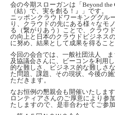
会の今期スローガンは「Beyond the 
（結）で、実を創る！』」です。
ニッポンクラウドワーキンググル
り、クラウドの先にある様々なモ
る（繋がりあう）ことで、クラウ
の向上と日本のクラウドビジネス
に努め、結果として成果を得るこ
今回の会合では、一般社団法人 ま
及協議会さんに、ビーコンを利用
的な難しさ、ビジネス的な難しさ
た問題、課題、その現状、今後の施
ただきます。
なお恒例の懇親会も開催いたします
ロンティアさんのご厚意により参
たしますので、是非合わせてご参