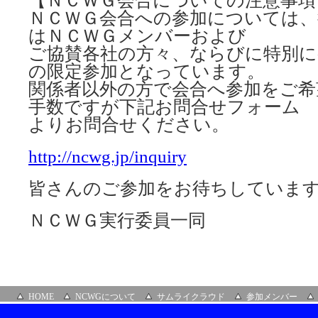
【ＮＣＷＧ会合についての注意事項
ＮＣＷＧ会合への参加については、
はＮＣＷＧメンバーおよび
ご協賛各社の方々、ならびに特別に
の限定参加となっています。
関係者以外の方で会合へ参加をご希
手数ですが下記お問合せフォーム
よりお問合せください。
http://ncwg.jp/inquiry
皆さんのご参加をお待ちしていま
ＮＣＷＧ実行委員一同
HOME
NCWGについて
サムライクラウド
参加メンバー