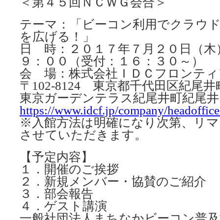
＜第４５回ＮＣＷＧ会合＞
テーマ：「ビーコン利用でクラウ
を広げる！」
日 時：２０１７年７月２０日（木
９：００（受付：１６：３０～）
会 場：株式会社ＩＤＣフロンティ
〒102-8124 東京都千代田区紀尾井町
東京ガーデンテラス紀尾井町紀尾井
https://www.idcf.jp/company/headoffice
※入館方法は明確になり次第、リマ
させていただきます。
【予定内容】
１．開催のご挨拶
２．新規メンバー・協賛のご紹介
３．部会報告
４．ゲスト講演
一般社団法人まちなかビーコン普及