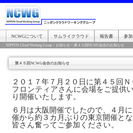
NCWGについて
サムライクラウド
報告書
参加
NIPPON Cloud Working Group
>
お知らせ
>
第４５回NCWG会合のお知らせ
第４５回NCWG会合のお知らせ
２０１７年７月２０日に第４５回Ｎ
フロンティアさんに会場をご提供
り開催いたします。
６月は大阪開催でしたので、４月に
催から約３カ月ぶりの東京開催と
皆さん奮ってご参加ください。