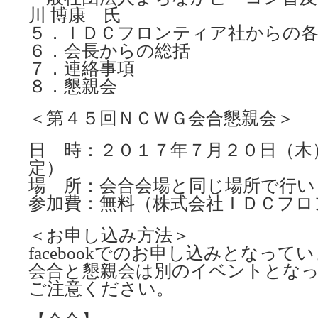
川 博康 氏
５．ＩＤＣフロンティア社からの各
６．会長からの総括
７．連絡事項
８．懇親会
＜第４５回ＮＣＷＧ会合懇親会＞
日 時：２０１７年７月２０日（木
定）
場 所：会合会場と同じ場所で行い
参加費：無料（株式会社ＩＤＣフロ
＜お申し込み方法＞
facebookでのお申し込みとなって
会合と懇親会は別のイベントとな
ご注意ください。