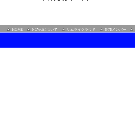
HOME
NCWGについて
サムライクラウド
参加メンバー