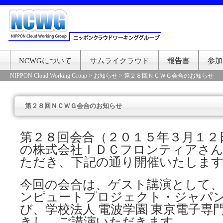
NCWGについて
サムライクラウド
報告書
参加
NIPPON Cloud Working Group
>
お知らせ
>
第２８回ＮＣＷＧ会合のお知らせ
第２８回ＮＣＷＧ会合のお知らせ
第２８回会合（２０１５年３月１２
の株式会社ＩＤＣフロンティアさ
ただき、下記の通り開催いたしま
今回の会合は、ゲスト講演として、O
ンピュートプロジェクト・ジャパ
び、学校法人 電波学園 東京電子専
きし、ご講演いただきます。