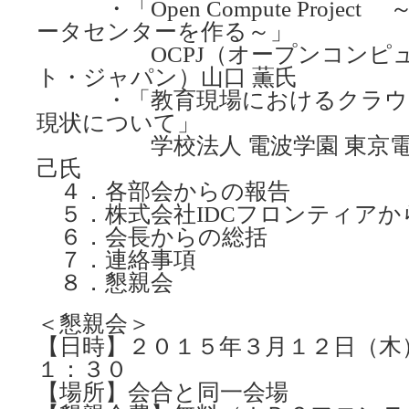
・「Open Compute Projec
ータセンターを作る～」
OCPJ（オープンコンピュ
ト・ジャパン）山口 薫氏
・「教育現場におけるクラウ
現状について」
学校法人 電波学園 東京電子専
己氏
４．各部会からの報告
５．株式会社IDCフロンティアか
６．会長からの総括
７．連絡事項
８．懇親会
＜懇親会＞
【日時】２０１５年３月１２日（木
１：３０
【場所】会合と同一会場