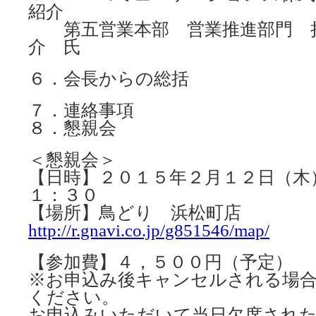
紹介
第五営業本部 営業推進部門 
介 氏
６．会長からの総括
７．連絡事項
８．懇親会
＜懇親会＞
【日時】２０１５年２月１２日（木
１：３０
【場所】鳥どり 浜松町店
http://r.gnavi.co.jp/g851546/map/
【参加費】４，５００円（予定）
※お申込み後キャンセルされる場
ください。
お申込みいただいて当日欠席された