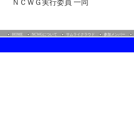
ＮＣＷＧ実行委員 一同
HOME
NCWGについて
サムライクラウド
参加メンバー