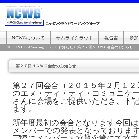
NCWGについて
サムライクラウド
報告書
参加
NIPPON Cloud Working Group
>
お知らせ
>
第２７回ＮＣＷＧ会合のお知らせ
第２７回ＮＣＷＧ会合のお知らせ
第２７回会合（２０１５年２月１２
のエヌ・ティ・ティ・コミュニケ
さんに会場をご提供いただき、下
ます。
新年度最初の会合となります今回は
メンバーでの発表となっておりま
実際にメンバー・協賛企業にて協力