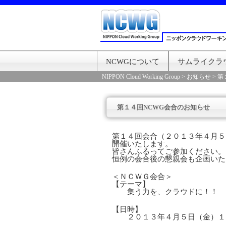
NCWGについて
サムライクラ
NIPPON Cloud Working Group
>
お知らせ
>
第
第１４回NCWG会合のお知らせ
第１４回会合（２０１３年４月５
開催いたします。
皆さんふるってご参加ください。
恒例の会合後の懇親会も企画いた
＜ＮＣＷＧ会合＞
【テーマ】
集う力を、クラウドに！！
【日時】
２０１３年４月５日（金）１７