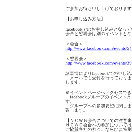
ご参加お待ち申し上げております
【お申し込み方法】
facebookでのお申し込みとなっ
会合と懇親会は別のイベントとな
＜会合＞
http://www.facebook.com/events/
＜懇親会＞
http://www.facebook.com/events/
諸事情によりfacebookでの申
メールでも受付を行っております。in
します。
※イベントページへアクセスでき
facebookグループのイベン
す。
グループへの参加要望に関しましても 
致します。
【ＮＣＷＧ会合についての注意事
ＮＣＷＧ会合への参加については
ご協賛各社の方々、ならびに特別