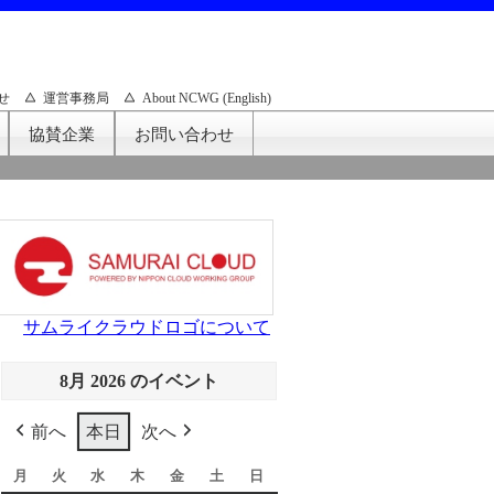
せ
運営事務局
About NCWG (English)
協賛企業
お問い合わせ
サムライクラウドロゴについて
8月 2026 のイベント
前へ
本日
次へ
月
月
火
火
水
水
木
木
金
金
土
土
日
日