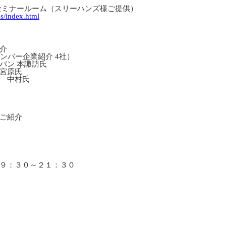
セミナールーム（スリーハンズ様ご提供）
s/index.html
介
ンバー企業紹介 4社）
ン 本諏訪氏
宮原氏
 中村氏
ご紹介
９：３０～２１：３０