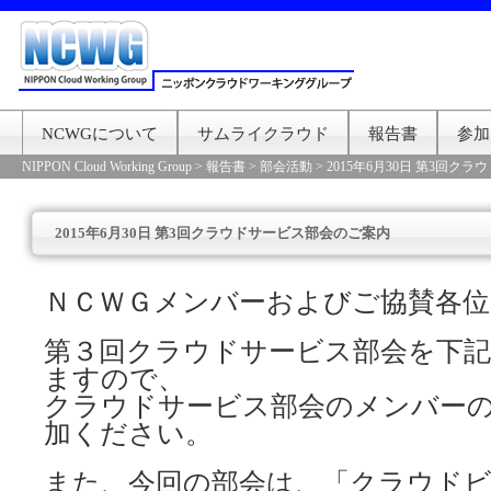
NCWGについて
サムライクラウド
報告書
参加
NIPPON Cloud Working Group
>
報告書
>
部会活動
>
2015年6月30日 第3回ク
2015年6月30日 第3回クラウドサービス部会のご案内
ＮＣＷＧメンバーおよびご協賛各位
第３回クラウドサービス部会を下
ますので、
クラウドサービス部会のメンバー
加ください。
また、今回の部会は、「クラウドビ