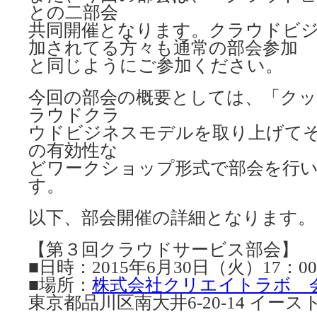
との二部会
共同開催となります。クラウドビ
加されてる方々も通常の部会参加
と同じようにご参加ください。
今回の部会の概要としては、「ク
ラウドクラ
ウドビジネスモデルを取り上げて
の有効性な
どワークショップ形式で部会を行
す。
以下、部会開催の詳細となります。
【第３回クラウドサービス部会】
■日時：2015年6月30日（火）17：00-
■場所：
株式会社クリエイトラボ 
東京都品川区南大井6-20-14 イー