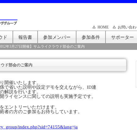
HOME
お問い合わ
ウド
報告書
参加メンバー
参加条件
サポーター
2012年3月27日開催】サムライクラウド部会のご案内
クラウド部会のご案内
り開催いたします。
係で省いた説明や設定デモを交えながら、ID連
の解説を行います。
開ライセンスに関しての説明も実施予定です。
をエントリーいただけます。
術者の方のご参加もお待ちしています。
ntry_group/index.php?sid=74155&lang=ja