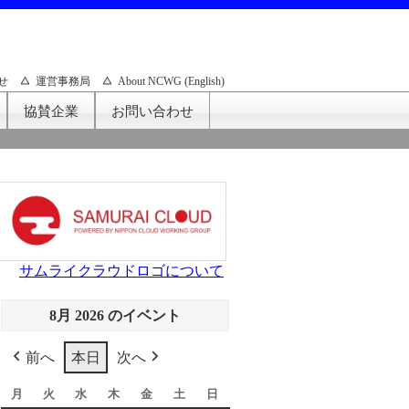
せ
運営事務局
About NCWG (English)
協賛企業
お問い合わせ
サムライクラウドロゴについて
8月 2026 のイベント
前へ
本日
次へ
月
月
火
火
水
水
木
木
金
金
土
土
日
日