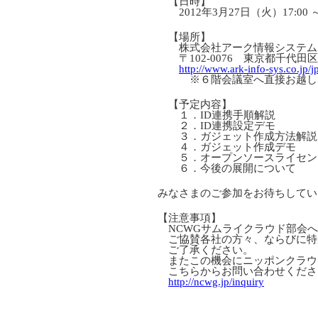
【日時】
2012年3月27日（火）17:00 ～ 
【場所】
株式会社アーク情報システム
〒102-0076 東京都千代田区
http://www.ark-info-sys.co.jp/
※６階会議室へ直接お越し
【予定内容】
１．ID連携手順解説
２．ID連携設定デモ
３．ガジェット作成方法解説
４．ガジェット作成デモ
５．オープンソースライセン
６．今後の展開について
みなさまのご参加をお待ちしてい
【注意事項】
NCWGサムライクラウド部会へ
ご協賛各社の方々、ならびに特
ご了承ください。
またこの機会にニッポンクラウ
こちらからお問い合わせく
http://ncwg.jp/inquiry