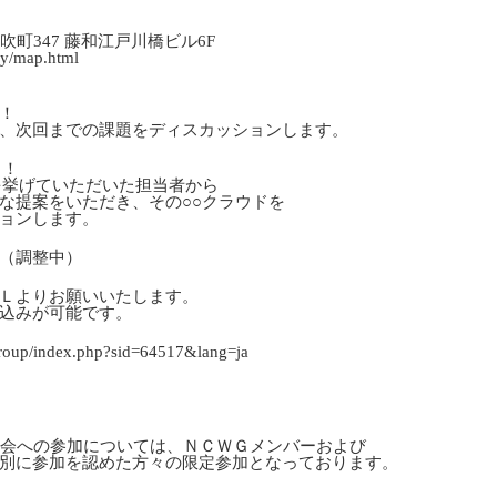
吹町347 藤和江戸川橋ビル6F
y/map.html
！
次回までの課題をディスカッションします。
う！
挙げていただいた担当者から
案をいただき、その○○クラウドを
ョンします。
（調整中）
Ｌよりお願いいたします。
込みが可能です。
_group/index.php?sid=64517&lang=ja
会への参加については、ＮＣＷＧメンバーおよび
別に参加を認めた方々の限定参加となっております。