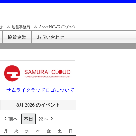
せ
運営事務局
About NCWG (English)
協賛企業
お問い合わせ
サムライクラウドロゴについて
8月 2026 のイベント
前へ
本日
次へ
月
月
火
火
水
水
木
木
金
金
土
土
日
日