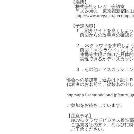
【場所】
株式会社オレガ 会議室
〒162-0801 東京都新宿区山
http://www.orega.co.jp/compan
【予定内容】
１．紹介サイトを良くしよう
前回からの改善点の確認と、
２．○○クラウドを実現しよ
前回「○○クラウド」に手を
連携等実現に向けた具体的な提
実現できるかディスカッシ
３．その他ディスカッション
部会への参加申し込みは下記ＵＲ
代表者のお名前で、複数名の申し
http://app1.samuraicloud.jp/entry
ご参加をお待ちしています。
【注意事項】
NCWGクラウドビジネス推進部
ご協賛各社の方々、ならびに特
ご了承ください。