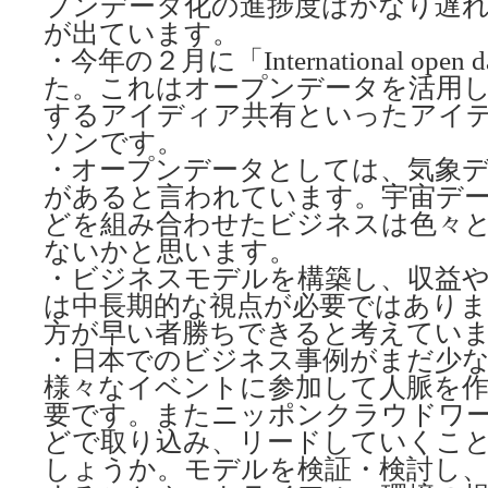
プンデータ化の進捗度はかなり遅
が出ています。
・今年の２月に「International op
た。これはオープンデータを活用
するアイディア共有といったアイ
ソンです。
・オープンデータとしては、気象
があると言われています。宇宙デ
どを組み合わせたビジネスは色々
ないかと思います。
・ビジネスモデルを構築し、収益
は中長期的な視点が必要ではあり
方が早い者勝ちできると考えてい
・日本でのビジネス事例がまだ少
様々なイベントに参加して人脈を
要です。またニッポンクラウドワ
どで取り込み、リードしていくこ
しょうか。モデルを検証・検討し、