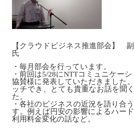
【クラウドビジネス推進部会】 副
氏
・毎月部会を行っています。
・前回は5/28にNTTコミュニケー
協賛様に発表していただきました
ッチでき、とても貴重なお話を聞
た。
・各社のビジネスの近況を語り合
す。例えば円安の影響によるハー
利用料金変化の話など。