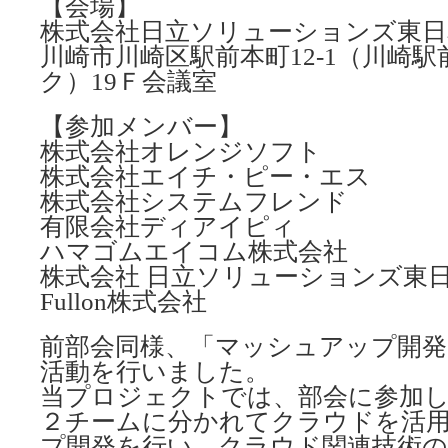
【会場】
株式会社日立ソリューションズ東日
川崎市川崎区駅前本町12-1（川崎
ク）19Ｆ会議室
【参加メンバー】
株式会社オレンジソフト
株式会社エイチ・ピー・エス
株式会社システムフレンド
有限会社ディアイピィ
ハマゴムエイコム株式会社
株式会社 日立ソリューションズ東
Fullon株式会社
前部会同様、「マッシュアップ開
活動を行いました。
当プロジェクトでは、部会に参加
２チームに分かれてクラウドを活
プ開発を行い、クラウド関連技術の