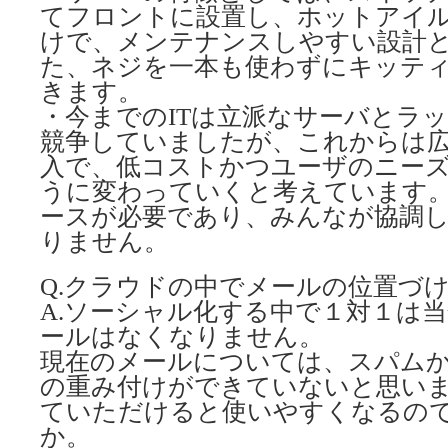
てフロントに設置し、ホットアイ
けで、メンテナンスしやすい設計
た、ネジを一本も使わずにキッテ
きます。
・今までのITは立派なサーバとラ
競争していましたが、これからは
入で、低コストかつユーザのニー
うに変わっていくと考えています
ースが必要であり、みんなが協調
りません。
Q.クラウドの中でメールの位置づ
A.ソーシャル化する中で１対１は
ールはなくなりません。
現在のメールについては、スパム
の重み付けができていないと思い
ていただけると使いやすくなるの
か。