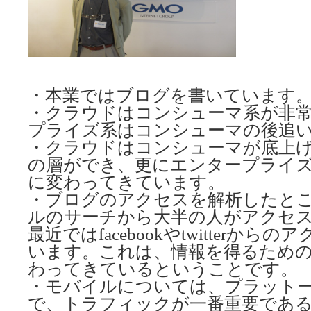
・本業ではブログを書いています
・クラウドはコンシューマ系が非
プライズ系はコンシューマの後追
・クラウドはコンシューマが底上
の層ができ、更にエンタープライ
に変わってきています。
・ブログのアクセスを解析したと
ルのサーチから大半の人がアクセ
最近ではfacebookやtwitterか
います。これは、情報を得るため
わってきているということです。
・モバイルについては、プラット
で、トラフィックが一番重要であ