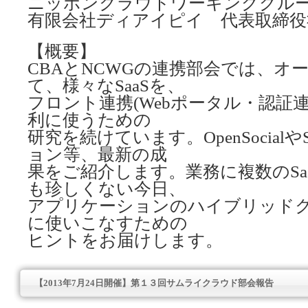
ニッポンクラウドワーキンググルー
有限会社ディアイピイ 代表取締役社
【概要】
CBAとNCWGの連携部会では、オ
て、様々なSaaSを、
フロント連携(Webポータル・認証
利に使うための
研究を続けています。OpenSocial
ョン等、最新の成
果をご紹介します。業務に複数のSa
も珍しくない今日、
アプリケーションのハイブリッド
に使いこなすための
ヒントをお届けします。
【2013年7月24日開催】第１３回サムライクラウド部会報告