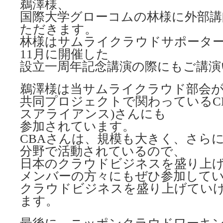
鵜澤様、
国際大学グローコムの林様に外部講
ただきます。
林様はサムライクラウドサポータ
11月に開催した
設立一周年記念講演の際にもご講演
鵜澤様は当サムライクラウド部会が
共同プロジェクトで関わっているC
スアライアンス)さんにも
参加されています。
CBAさんは、規模も大きく、さら
分野で活動されているので、
日本のクラウドビジネスを盛り上
メンバーの方々にもぜひ参加して
クラウドビジネスを盛り上げてい
ます。