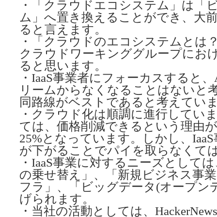
・「クラウドエコシステム」は「
ム」へ置き換えることができ、大
ると言えます。
・「クラウドのエコシステムとは
クラウドワーキンググループにお
ると思います。
・IaaS事業者にフォーカスすると、
リームからなくなることはないと
同路線がベストであると考えてい
・クラウド化は順調に進行してい
ては、価格削減できるという理由が
25%となっています。しかし、Iaa
が下がることでパイを取らなくて
・IaaS事業に対するニーズとして
の乗せ替え」、「新規ビジネス事
フラ」、「ビッグデータ(オープン
げられます。
・当社の活動としては、HackerNewsやL