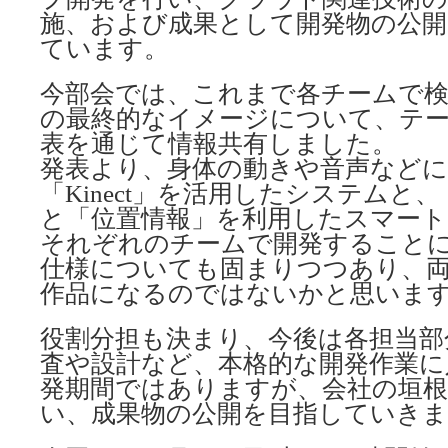
施、および成果として開発物の公開
ています。
今部会では、これまで各チームで
の最終的なイメージについて、テ
表を通じて情報共有しました。
発表より、身体の動きや音声などに
「Kinect」を活用したシステムと
と「位置情報」を利用したスマー
それぞれのチームで開発すること
仕様についても固まりつつあり、
作品になるのではないかと思いま
役割分担も決まり、今後は各担当部
査や設計など、本格的な開発作業に
発期間ではありますが、会社の垣根
い、成果物の公開を目指していきま