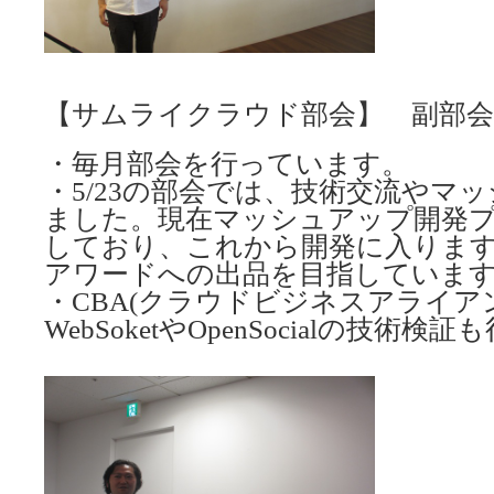
【サムライクラウド部会】 副部会長
・毎月部会を行っています。
・5/23の部会では、技術交流やマ
ました。現在マッシュアップ開発
しており、これから開発に入りま
アワードへの出品を目指していま
・CBA(クラウドビジネスアライア
WebSoketやOpenSocialの技術