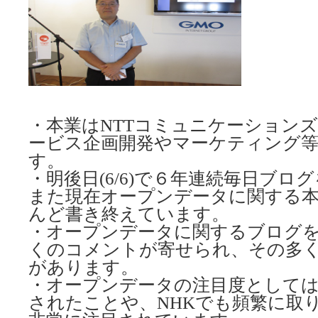
・本業はNTTコミュニケーションズで
ービス企画開発やマーケティング
す。
・明後日(6/6)で６年連続毎日ブロ
また現在オープンデータに関する
んど書き終えています。
・オープンデータに関するブログ
くのコメントが寄せられ、その多
があります。
・オープンデータの注目度としては
されたことや、NHKでも頻繁に取