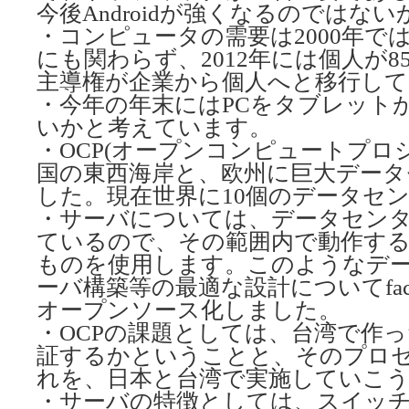
今後Androidが強くなるのではな
・コンピュータの需要は2000年では
にも関わらず、2012年には個人が
主導権が企業から個人へと移行して
・今年の年末にはPCをタブレット
いかと考えています。
・OCP(オープンコンピュートプロ
国の東西海岸と、欧州に巨大データ
した。現在世界に10個のデータセ
・サーバについては、データセン
ているので、その範囲内で動作す
ものを使用します。このようなデ
ーバ構築等の最適な設計についてfac
オープンソース化しました。
・OCPの課題としては、台湾で作
証するかということと、そのプロ
れを、日本と台湾で実施していこ
・サーバの特徴としては、スイッ