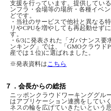
支援を行っています。提供してい
ンフラ・会場等の場所・各種イベン
どです。
・当社のサービスで他社と異なる
リやCPUを増やしても再起動せず
す。
・6/3に発表された「ガバナンス要求
ンキング」では、「GMOクラウドPub
産では１位)に選ばれました。
※発表資料は
こちら
７．会長からの総括
ニッポンクラウドワーキンググル
はアプリケーション連携をしてい
ネスの輪を広げていきたいという