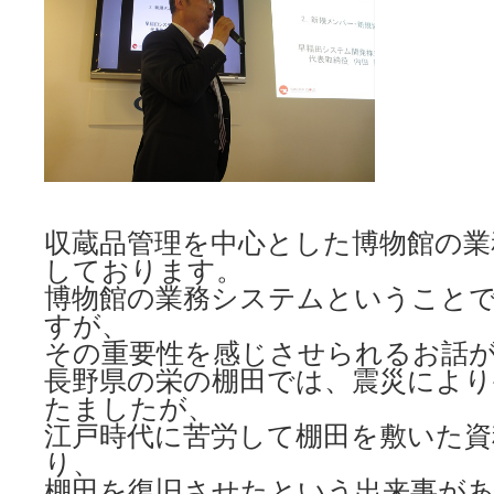
収蔵品管理を中心とした博物館の業
しております。
博物館の業務システムということ
すが、
その重要性を感じさせられるお話
長野県の栄の棚田では、震災により
たましたが、
江戸時代に苦労して棚田を敷いた
り、
棚田を復旧させたという出来事が