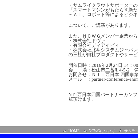
・サムライクラウドサポーターの
「スマートマシンがもたらす新た
～ＡＩ、ロボット等によるビジネ
について、ご講演があります。
また、ＮＣＷＧメンバー企業から
・株式会社ドヴァ
・有限会社ディアイピィ
・株式会社北斗システムジャパン
の三社が自社プロダクトやサービ
開催日時：2016年2月24日 14：00
会 場：松山市二番町4-5-2 労
お問合せ：ＮＴＴ西日本 四国事
メール ：partner-conference-ehime
NTT西日本四国パートナーカン
覧頂けます。
HOME
NCWGについて
サムラ