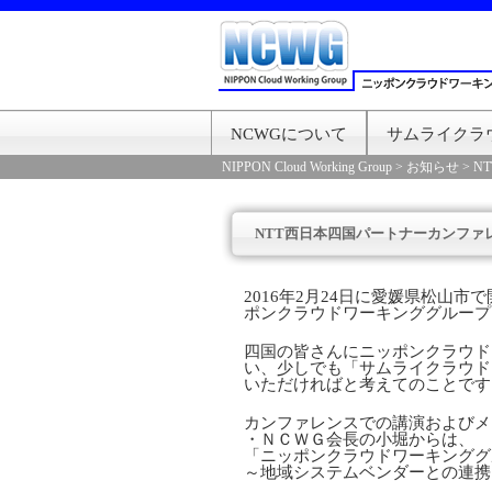
NCWGについて
サムライクラ
NIPPON Cloud Working Group
>
お知らせ
>
N
NTT西日本四国パートナーカンファ
2016年2月24日に愛媛県松山
ポンクラウドワーキンググループ
四国の皆さんにニッポンクラウド
い、少しでも「サムライクラウド
いただければと考えてのことです
カンファレンスでの講演およびメ
・ＮＣＷＧ会長の小堀からは、
「ニッポンクラウドワーキンググ
～地域システムベンダーとの連携