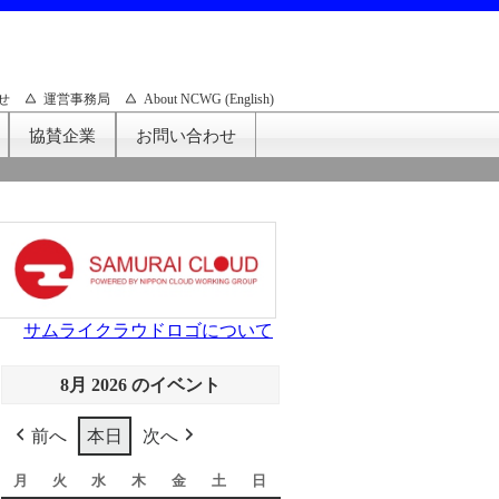
せ
運営事務局
About NCWG (English)
協賛企業
お問い合わせ
サムライクラウドロゴについて
8月 2026 のイベント
前へ
本日
次へ
月
月
火
火
水
水
木
木
金
金
土
土
日
日