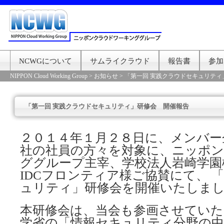
NCWGについて
サムライクラウド
報告書
参加
NIPPON Cloud Working Group
>
お知らせ
>
「第一回 実践クラウドセキュリティ
「第一回 実践クラウドセキュリティ」研修会 開催報告
２０１４年１月２８日に、メンバー
社の社員の方々を対象に、ニッポ
ググループ主宰、学校法人岩崎学園
IDCフロンティア様ご協賛にて、 
ュリティ」研修会を開催いたしま
本研修会は、当会も参画させていた
学省の「情報セキュリティ分野の中