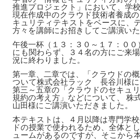
推進プロジェクト」において、学校
現在作成中のクラウド技術者養成
キュリティテキストをベースに、
方々を講師にお招きしてご講演い
午後一杯（１３：３０～１７：００
にも関わらず、３４名の方にご来場
況に終わりました。
第一章、二章では、「クラウドの概
ついて株式会社ラック 長谷川様に
第三～五章の「クラウドのセキュリ
規約の考え方」などについて、 株
山田様にご講演いただきました。
本テキストは、４月以降は専門学校
ドの授業で使われるため、全体と
ュームがあるのですが、そこから