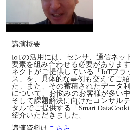
講演概要
IoTの活用には、センサ、通信ネ
要素を組み合わせる必要があります
ネクトがご提供している「IoTプ
ス」を、具体的な事例も交えてご
た。また、その蓄積されたデータ利
について、お悩みのお客様が多い中
そして課題解決に向けたコンサル
タルでご提供する「Smart DataCo
紹介いただきました。
講演資料は
こちら