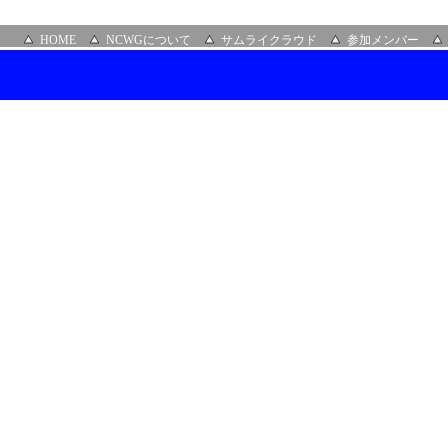
HOME
NCWGについて
サムライクラウド
参加メンバー