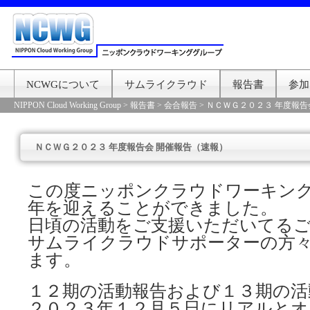
NCWGについて
サムライクラウド
報告書
参加
NIPPON Cloud Working Group
>
報告書
>
会合報告
>
ＮＣＷＧ２０２３ 年度報告
ＮＣＷＧ２０２３ 年度報告会 開催報告（速報）
この度ニッポンクラウドワーキン
年を迎えることができました。
日頃の活動をご支援いただいてる
サムライクラウドサポーターの方
ます。
１２期の活動報告および１３期の活
２０２３年１２月５日にリアルと