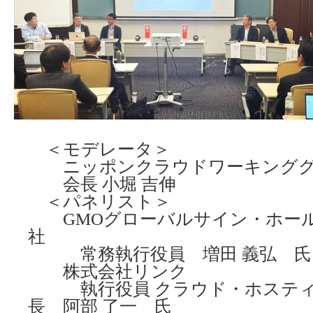
＜モデレータ＞
ニッポンクラウドワーキンググ
会長 小堀 吉伸
＜パネリスト＞
GMOグローバルサイン・ホール
社
常務執行役員 増田 義弘 氏
株式会社リンク
執行役員 クラウド・ホスティン
長 阿部 了一 氏