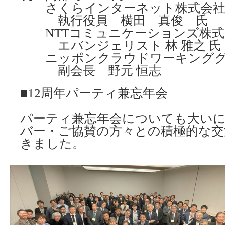
さくらインターネット株式会
執行役員 横田 真俊 氏
NTTコミュニケーションズ株式
エバンジェリスト 林 雅之 氏
ニッポンクラウドワーキンググ
副会長 野元 恒志
■12周年パーティ兼忘年会
パーティ兼忘年会についても大い
バー・ご協賛の方々との積極的な交
きました。