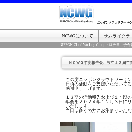
NCWGについて
サムライクラ
NIPPON Cloud Working Group
>
報告書
>
会合
ＮＣＷＧ年度報告会、設立１３周年
この度ニッポンクラウドワーキン
日頃の活動をご支援いただいてる
感謝申し上げます。
１３期の活動報告および１４期の
年会を２０２４年１２月３日にリ
いたします。
当日は多くの方にお集まりいただ