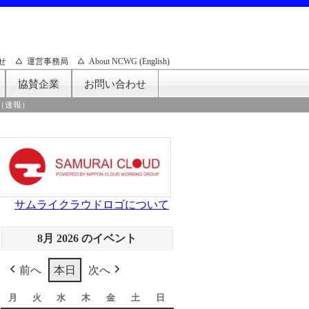
せ
運営事務局
About NCWG (English)
協賛企業
お問い合わせ
（速報）
サムライクラウドロゴについて
8月 2026 のイベント
前へ
本日
次へ
月
月
火
火
水
水
木
木
金
金
土
土
日
日