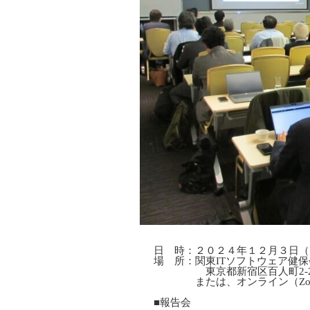
日 時：２０２４年１２月３日（
場 所：関東ITソフトウェア健
東京都新宿区百人町2-27-6
または、オンライン（Zo
■報告会