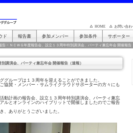
HOME
お問い合わ
ウド
報告書
参加メンバー
参加条件
サポーター
報告
>
ＮＣＷＧ年度報告会、設立１３周年特別講演会、パーティ兼忘年会 開催報告
特別講演会、パーティ兼忘年会 開催報告（速報）
ググループは１３周年を迎えることができました。
ご協賛・メンバー・サムライクラウドサポーターの方々にも
活動計画の報告会、設立１３周年特別講演会、パーティ兼忘
アルとオンラインのハイブリットで開催しましたのでご報告
き、ありがとうございました。