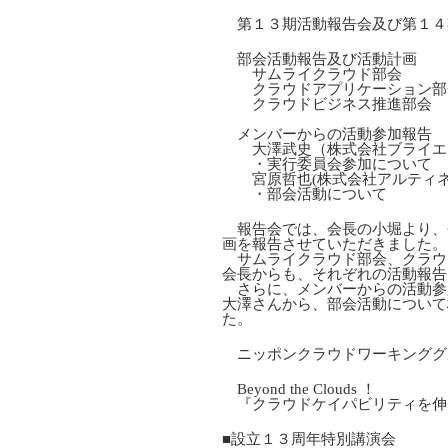
第１３期活動報告会及び第１４
部会活動報告及び活動計画
サムライクラウド部会
クラウドアプリケーション部
クラウドビジネス推進部会
メンバーからの活動参加報告
大澤武史（株式会社ブライエ
・実行委員会参加について
宮原哲也(株式会社アルティ
・部会活動について
報告会では、会長の小堀より、
画を報告させていただきました。
サムライクラウド部会、クラウ
会長からも、それぞれの活動報告
さらに、メンバーからの活動参
大澤さんから、部会活動について
た。
ニッポンクラウドワーキンググ
Beyond the Clouds ！
『クラウドケイパビリティを伸
■設立１３周年特別講演会