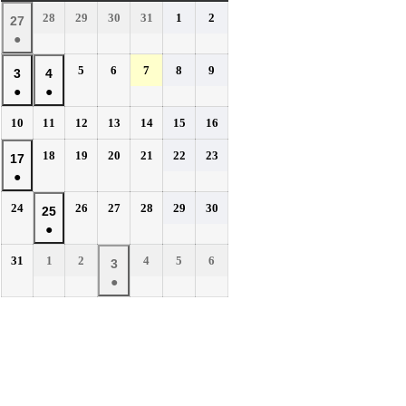
曜
曜
曜
曜
曜
曜
曜
2026
2026
2026
2026
2026
2026
28
29
30
31
1
2
2026
27
日
日
日
日
日
日
日
年
年
年
年
年
年
●
年
7
7
7
7
8
8
(1
7
2026
2026
2026
2026
2026
5
6
7
8
9
月
月
月
月
月
月
2026
2026
3
4
件
月
年
年
年
年
年
28
29
30
31
1
2
●
●
年
年
の
27
8
8
8
8
8
日
日
日
日
日
日
(1
(1
8
8
イ
2026
2026
2026
2026
2026
2026
2026
10
11
12
13
14
15
16
日
月
月
月
月
月
件
件
月
月
年
年
年
年
年
年
年
ベ
5
6
7
8
9
の
の
2026
2026
2026
2026
2026
2026
3
18
4
19
20
21
22
23
2026
17
8
8
8
8
8
8
8
日
日
日
日
日
ン
イ
イ
年
年
年
年
年
年
●
日
月
日
月
月
月
月
月
月
年
ト)
8
8
8
8
8
8
ベ
ベ
10
11
12
13
14
15
16
(1
8
2026
2026
2026
2026
2026
2026
24
26
27
28
29
30
月
月
月
月
月
月
2026
25
日
日
日
日
日
日
日
ン
ン
件
月
年
年
年
年
年
年
18
19
20
21
22
23
●
年
ト)
ト)
の
17
8
8
8
8
8
8
日
日
日
日
日
日
(1
8
イ
2026
2026
2026
2026
2026
2026
31
1
2
4
5
6
月
日
月
月
月
月
月
2026
3
件
月
年
年
年
年
年
年
ベ
24
26
27
28
29
30
●
年
の
25
8
9
9
9
9
9
日
日
日
日
日
日
ン
(1
9
イ
月
月
日
月
月
月
月
ト)
件
月
ベ
31
1
2
4
5
6
の
3
日
日
日
日
日
日
ン
イ
日
ト)
ベ
ン