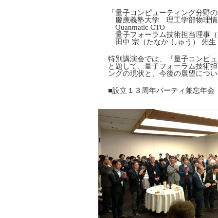
「量子コンピューティング分野の
慶應義塾大学 理工学部物理情
Quanmatic CTO
量子フォーラム技術担当理事（
田中 宗（たなか しゅう） 先生
特別講演会では、『量子コンピュ
と題して、量子フォーラム技術担
ングの現状と、今後の展望につい
■設立１３周年パーティ兼忘年会