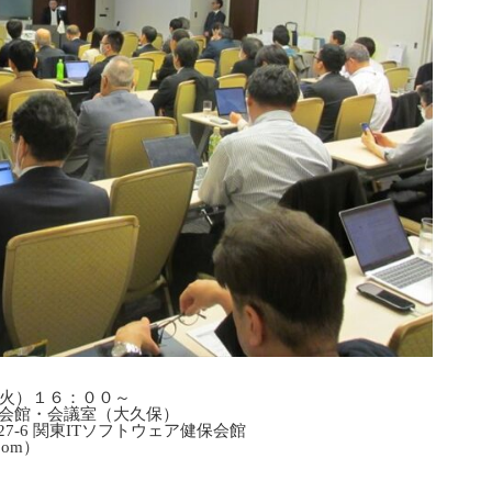
火）１６：００～
保会館・会議室（大久保）
 関東ITソフトウェア健保会館
om）