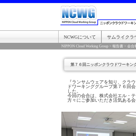
NCWGについて
サムライクラ
NIPPON Cloud Working Group
>
報告書
>
会合
第７６回ニッポンクラウドワーキン
『ランサムウェアを知り、クラウ
ドワーキンググループ第７６回会
した。
今回の会合は、株式会社エル・テ
方々にご参加いただき活気ある会