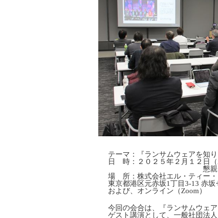
テーマ：『ランサムウェアを知り
日 時：２０２５年２月１２日（
懇親会 １９：３
場 所：株式会社エル・ティー・
東京都港区元赤坂1丁目3-13 赤
および、オンライン（Zoom）
今回の会合は、『ランサムウェア
ゲスト講演として、一般社団法人