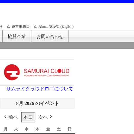
せ
運営事務局
About NCWG (English)
協賛企業
お問い合わせ
サムライクラウドロゴについて
8月 2026 のイベント
前へ
本日
次へ
月
月
火
火
水
水
木
木
金
金
土
土
日
日