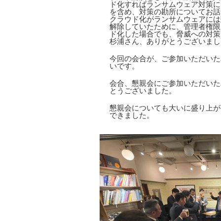
ド化すればランサムウェア対策に
を含め、対策の勘所についてお話
クラウド化がランサムウェアには効果
解除していたために、管理者権限
ド化した場合でも、脅威への対策
杉浦さん、ありがとうございまし
今回の会合が、ご参加いただいた
いです。
会合、懇親会にご参加いただいた
とうございました。
懇親会についても大いに盛り上が
できました。