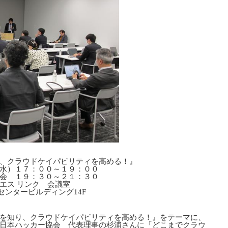
、クラウドケイパビリティを高める！』
水）１７：００～１９：００
０～２１：３０
エス リンク 会議室
坂センタービルディング14F
を知り、クラウドケイパビリティを高める！』をテーマに、
日本ハッカー協会 代表理事の杉浦さんに「どこまでクラウ