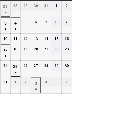
曜
曜
曜
曜
曜
曜
曜
2026
2026
2026
2026
2026
2026
28
29
30
31
1
2
2026
27
日
日
日
日
日
日
日
年
年
年
年
年
年
●
年
7
7
7
7
8
8
(1
7
2026
2026
2026
2026
2026
5
6
7
8
9
月
月
月
月
月
月
2026
2026
3
4
件
月
年
年
年
年
年
28
29
30
31
1
2
●
●
年
年
の
27
8
8
8
8
8
日
日
日
日
日
日
(1
(1
8
8
イ
2026
2026
2026
2026
2026
2026
2026
10
11
12
13
14
15
16
日
月
月
月
月
月
件
件
月
月
年
年
年
年
年
年
年
ベ
5
6
7
8
9
の
の
2026
2026
2026
2026
2026
2026
3
18
4
19
20
21
22
23
2026
17
8
8
8
8
8
8
8
日
日
日
日
日
ン
イ
イ
年
年
年
年
年
年
●
日
月
日
月
月
月
月
月
月
年
ト)
8
8
8
8
8
8
ベ
ベ
10
11
12
13
14
15
16
(1
8
2026
2026
2026
2026
2026
2026
24
26
27
28
29
30
月
月
月
月
月
月
2026
25
日
日
日
日
日
日
日
ン
ン
件
月
年
年
年
年
年
年
18
19
20
21
22
23
●
年
ト)
ト)
の
17
8
8
8
8
8
8
日
日
日
日
日
日
(1
8
イ
2026
2026
2026
2026
2026
2026
31
1
2
4
5
6
月
日
月
月
月
月
月
2026
3
件
月
年
年
年
年
年
年
ベ
24
26
27
28
29
30
●
年
の
25
8
9
9
9
9
9
日
日
日
日
日
日
ン
(1
9
イ
月
月
日
月
月
月
月
ト)
件
月
ベ
31
1
2
4
5
6
の
3
日
日
日
日
日
日
ン
イ
日
ト)
ベ
ン