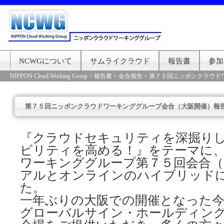
NCWGについて
サムライクラウド
報告書
参加
NIPPON Cloud Working Group
>
報告書
>
会合報告
>
第７５回ニッポンクラウド
第７５回ニッポンクラウドワーキンググループ会合（大阪開催）報
『クラウドセキュリティを深掘り
ビリティを高める！』をテーマに
ワーキンググループ第７５回会合（
アルとオンラインのハイブリッド
た。
一年ぶりの大阪での開催となった今
グローバルサイン・ホールディン