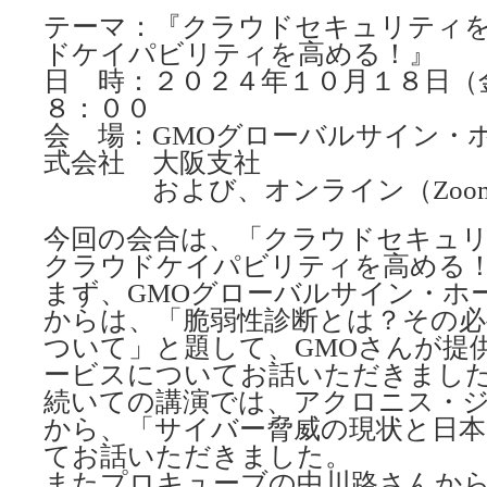
テーマ：『クラウドセキュリティ
ドケイパビリティを高める！』
日 時：２０２４年１０月１８日（
８：００
会 場：GMOグローバルサイン・
式会社 大阪支社
および、オンライン（Zoo
今回の会合は、「クラウドセキュ
クラウドケイパビリティを高める
まず、GMOグローバルサイン・ホ
からは、「脆弱性診断とは？その必
ついて」と題して、GMOさんが提
ービスについてお話いただきまし
続いての講演では、アクロニス・
から、「サイバー脅威の現状と日本
てお話いただきました。
またプロキューブの中川路さんか