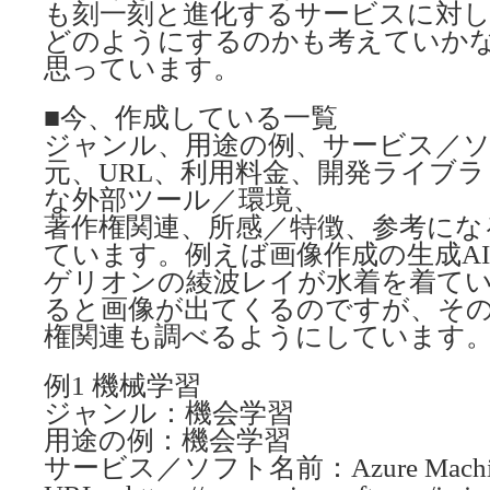
も刻一刻と進化するサービスに対
どのようにするのかも考えていか
思っています。
■今、作成している一覧
ジャンル、用途の例、サービス／ソ
元、URL、利用料金、開発ライブ
な外部ツール／環境、
著作権関連、所感／特徴、参考にな
ています。例えば画像作成の生成A
ゲリオンの綾波レイが水着を着て
ると画像が出てくるのですが、そ
権関連も調べるようにしています
例1 機械学習
ジャンル：機会学習
用途の例：機会学習
サービス／ソフト名前：Azure Machine 