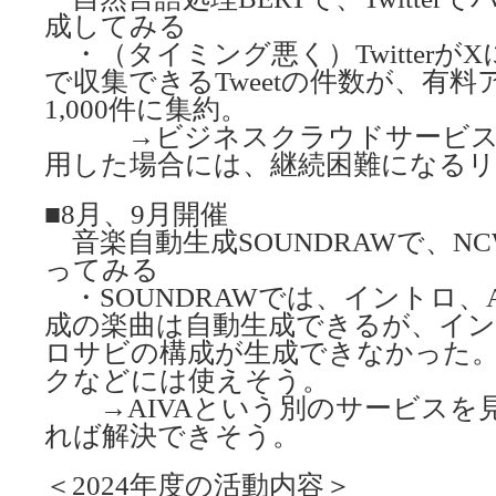
成してみる
・（タイミング悪く）TwitterがXに
で収集できるTweetの件数が、有
1,000件に集約。
→ビジネスクラウドサービス
用した場合には、継続困難になる
■8月、9月開催
音楽自動生成SOUNDRAWで、N
ってみる
・SOUNDRAWでは、イントロ、
成の楽曲は自動生成できるが、イン
ロサビの構成が生成できなかった
クなどには使えそう。
→AIVAという別のサービスを
れば解決できそう。
＜2024年度の活動内容＞