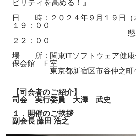
ビリティを高める！』
日 時：２０２４年９月１９日（
１９：００
懇親会 ２０
２２：００
場 所：関東ITソフトウェア健康
保会館 Ｆ室
東京都新宿区市谷仲之町4-
【司会者のご紹介】
司会 実行委員 大澤 武史
１．開催のご挨拶
副会長 藤田 浩之