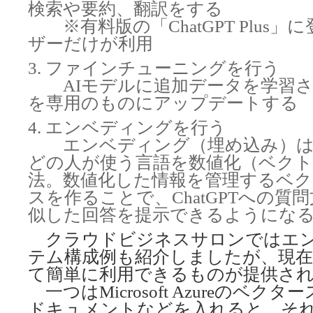
検索や要約、翻訳をする
※有料版の「ChatGPT Plus
ザーだけが利用
ファインチューニングを行う
AIモデルに追加データを学習さ
を専用のものにアップデートする
エンベディングを行う
エンベディング（埋め込み）は
どの人が使う言語を数値化（ベクト
法。数値化した情報を管理するベ
スを作ることで、ChatGPTへの質
似した回答を提示できるようにな
クラウドビジネスサロンではエン
テム構成例も紹介しましたが、現
て簡単に利用できるものが提供さ
一つはMicrosoft Azureのベ
ドキュメントなどを入れると、それ