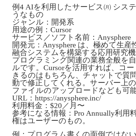
例4 AIを利用したサービス㈪ シ
うなもの
ジャンル：開発系
用途の例：Cursor
サービス／ソフト名前：Anysphere
開発元：Anysphere は、極めて生
融合システムを構築する応用研究機関で
プログラミング関連の業務全般を自
ルです。Cursorを活用すれば、コ
きるのはもちろん、チャットで質
動で修正してくれる。サーバー上
ファイルのアップロードなども可
URL：https://anysphere.inc/
利用料金：$20／月〜
参考になる情報：Pro Annually
権はユーザーのもの。
例：プログラム書くの面倒ではな