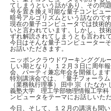
てしまうという話があり、その問
号を置き換え可能な量子コンピュ
暗号アルゴリズムという話なので
現在の量子コンピュータでは技術
いと言われています。しかし、技
ずれ解読されてしまうとも言われ
今日はそんな量子コンピューター
お話いただきます。
ニッポンクラウドワーキンググル
しい期となり、１２月３日に周年報
会、パーティ兼忘年会を開催します
特別講演会では、「量子フォーラム
（業務執行理事） 田中 宗（たなか
義塾大学 理工学部物理情報工学科
ンピュータをテーマにお話しいた
今日、そして、１２月の講演も聞い