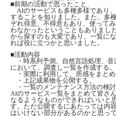
■前期の活動で思ったこと
AIのサービスも多種多様であり、
することを知りました。また、多
ぞれ得意、不得意もあり、使って
わなかったということもありまし
から探すのも大変であり、一覧に
れば役に立つかと思いました。
■活動内容
・時系列予測、自然言語処理、音
において、調査し一覧を作成する。
・実際に利用して、所感をまとめ
・上記成果物を公開する。
・一覧のメンテナンス方法の検討
AIのサービス一覧をまとめて皆さ
なるようなものができればいいと
す。ただ公開するにあたっては内
はいけない部分があるのかと思っ