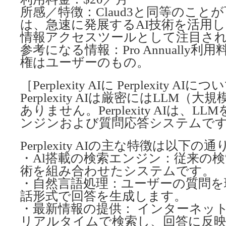
所感／特徴：Claud3と同等のことが可能。P
は、急速に発展するAI技術を活用
情報アクセスツールとして注目さ
参考になる情報：Pro Annually
権はユーザーのもの。
［Perplexity AIに Perplexity
Perplexity AIは厳密にはLLM
ありません。Perplexity AIは、L
ンジンおよび質問応答システムで
Perplexity AIの主な特徴は以下の
・Al搭載の検索エンジン：従来の検
術を組み合わせたシステムです。
・自然言語処理：ユーザーの質問を
話形式で回答を生成します。
・最新情報の提供： インターネッ
リアルタイムで検索し、回答に反