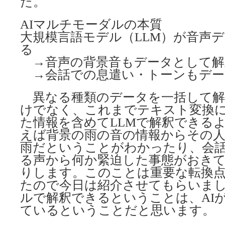
た。
AIマルチモーダルの本質
大規模言語モデル（LLM）が音声
る
→音声の背景音もデータとして解
→会話での息遣い・トーンもデー
異なる種類のデータを一括して解
けでなく、これまでテキスト変換
た情報を含めてLLMで解釈できる
えば背景の雨の音の情報からその
雨だということがわかったり、会
る声から何か緊迫した事態がおき
りします。このことは重要な転換
たので今日は紹介させてもらいま
ルで解釈できるということは、AI
ているということだと思います。