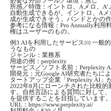
必要な外部ツール／環境：無し
所感／特徴：イントロ、Aメロ、A
自動生成できるが、イントロ、Aメ
成が生成できそう。バンドとかの
参考になる情報：Pro Annually
権はユーザーのもの。
例3 AIを利用したサービス㈰ 一般
うなもの
ジャンル：業務系
用途の例：perplexity
サービス／ソフト名前：Perplexity A
開発元：元Google AI研究者たち
タートアップ企業「Perplexity A
2022年8月にローンチされた比較的
す。自然言語による質問に対して、
を提供することを目指しています
URL：https://www.perplexity.ai/
利用料金：$20／月