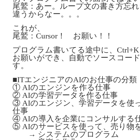
尾鷲：あー。ループ文の書き方忘れ
違うからなー。。。
これが、
尾鷲：Cursor！ お願い！！
プログラム書いてる途中に、Ctrl+Kを
お願いができ、自動でソースコー
す。
■ITエンジニアのAIのお仕事の分類
① AIのエンジンを作る仕事
② AIの学習データを作る仕事
③ AIのエンジン、学習データを使
仕事
④ AIの導入を企業にコンサルする
⑤ AIのサービスを使って、売り物
→ システムのプログラム