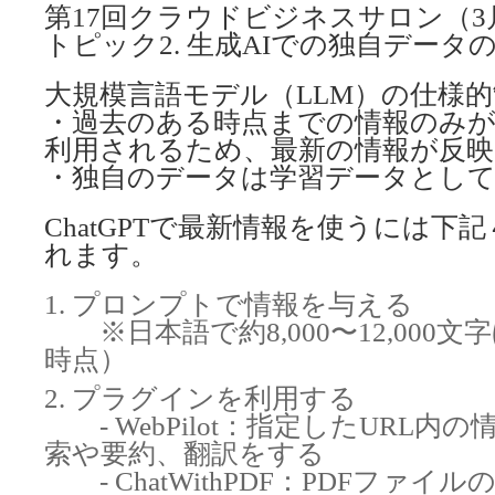
第17回クラウドビジネスサロン（3
トピック2. 生成AIでの独自データ
大規模言語モデル（LLM）の仕様的
・過去のある時点までの情報のみ
利用されるため、最新の情報が反
・独自のデータは学習データとし
ChatGPTで最新情報を使うには下
れます。
プロンプトで情報を与える
※日本語で約8,000〜12,000文字
時点）
プラグインを利用する
- WebPilot：指定したURL内
索や要約、翻訳をする
- ChatWithPDF：PDFファイ