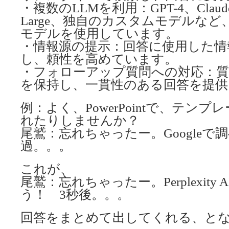
・複数のLLMを利用：GPT-4、Claude 3
Large、独自のカスタムモデルな
モデルを使用しています。
・情報源の提示：回答に使用した情
し、頼性を高めています。
・フォローアップ質問への対応：
を保持し、一貫性のある回答を提供
例：よく、PowerPointで、テン
れたりしませんか？
尾鷲：忘れちゃったー。Googleで
過。。。
これが、
尾鷲：忘れちゃったー。Perplexity
う！ 3秒後。。。
回答をまとめて出してくれる、と