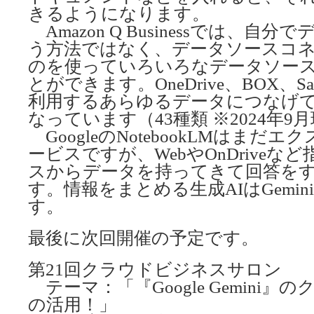
きるようになります。
Amazon Q Businessでは、自
う方法ではなく、データソースコ
のを使っていろいろなデータソー
とができます。OneDrive、BOX、Sal
利用するあらゆるデータにつなげ
なっています（43種類 ※2024年9
GoogleのNotebookLMはまだ
ービスですが、WebやOnDriveな
スからデータを持ってきて回答を
す。情報をまとめる生成AIはGemi
す。
最後に次回開催の予定です。
第21回クラウドビジネスサロン
テーマ：「『Google Gemini
の活用！」