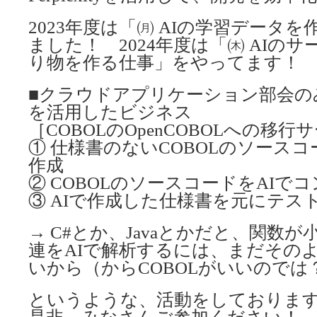
2023年度は「㈪ AIの学習データ
ました！ 2024年度は「㈭ AIの
り物を作る仕事」をやってます！
■クラウドアプリケーション部会の
を活用したビジネス
［COBOLのOpenCOBOLへの移行
① 仕様書のないCOBOLのソースコ
作成
② COBOLのソースコードをAIで
③ AIで作成した仕様書を元にテス
→ C#とか、Javaとかだと、関数
連をAIで解析するには、まだその
いから（からCOBOLがいいのでは
というような、活動をしておりま