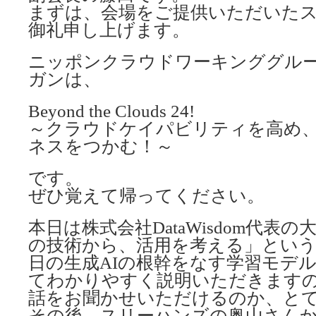
まずは、会場をご提供いただいた
御礼申し上げます。
ニッポンクラウドワーキンググル
ガンは、
Beyond the Clouds 24!
～クラウドケイパビリティを高め
ネスをつかむ！～
です。
ぜひ覚えて帰ってください。
本日は株式会社DataWisdom代表
の技術から、活用を考える」とい
日の生成AIの根幹をなす学習モデルTra
てわかりやすく説明いただきます
話をお聞かせいただけるのか、と
その後、スリーハンズの奥山さん