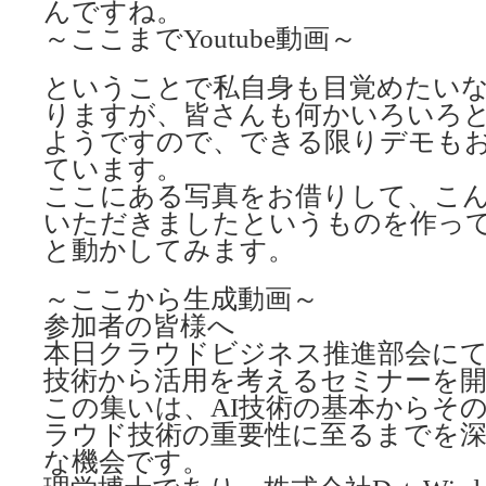
んですね。
～ここまでYoutube動画～
ということで私自身も目覚めたい
りますが、皆さんも何かいろいろ
ようですので、できる限りデモも
ています。
ここにある写真をお借りして、こ
いただきましたというものを作っ
と動かしてみます。
～ここから生成動画～
参加者の皆様へ
本日クラウドビジネス推進部会にて
技術から活用を考えるセミナーを
この集いは、AI技術の基本からそ
ラウド技術の重要性に至るまでを
な機会です。