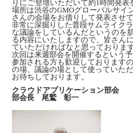
りにご登壇いただいて約1時間発表
場所は渋谷のGMOグローバルサイ
さんの会場をお借りして発表させ
非常に深掘りした普段サムライク
な議論をしているんだというのを
る内容にいたしますので、皆さん
ていただければなと思っておりま
次回は来週部会を開催するという予
参加される方も歓迎しております
の場、議論の場として使っていた
お待ちしております。
クラウドアプリケーション部会
部会長 尾鷲 彰一