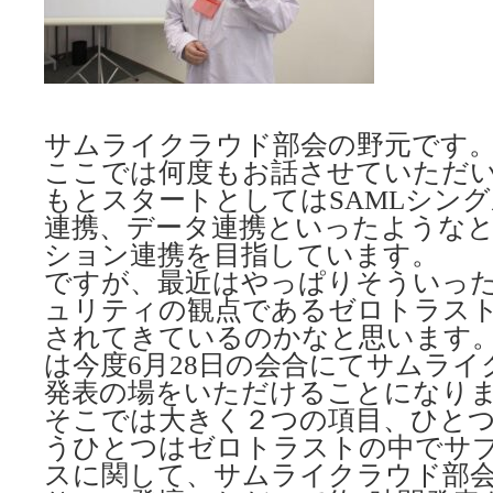
サムライクラウド部会の野元です
ここでは何度もお話させていただ
もとスタートとしてはSAMLシング
連携、データ連携といったような
ション連携を目指しています。
ですが、最近はやっぱりそういっ
ュリティの観点であるゼロトラス
されてきているのかなと思います
は今度6月28日の会合にてサムラ
発表の場をいただけることになり
そこでは大きく２つの項目、ひとつ
うひとつはゼロトラストの中でサ
スに関して、サムライクラウド部