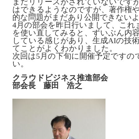
まだリリースがされていないですが、Op
はできるようなのですが、著作権
的な問題がまだあり公開できない
4月の部会を昨日行いまして、これ
を使い直してみると、ずいぶん内
している感じがあり、生成AIの技
てことがよくわかりました。
次回は5月の下旬に開催予定ですの
い。
クラウドビジネス推進部会
部会長 藤田 浩之