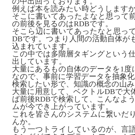
の中出回っております。
例えば本を読みたい時どうします
そこに書いてあったよなと思って
の前後を見るのはRDBです。
そこら辺に書いてあったなと思っ
DBです。つまり人間の活動自体が
込まれています。
この中では多階層タギングという
出しています。
大量にあるもの自体のデータを1度
なので、事前に学習データを抽象
検索したい形で、知識の概念の山
大量に用意して、ベクトルDBで大
ば前後RDBで検索して、こんなよ
ムが今でき上がっています。
これを皆さんのシステムに繋いだ
んか。
もう一つトライしているのが、言