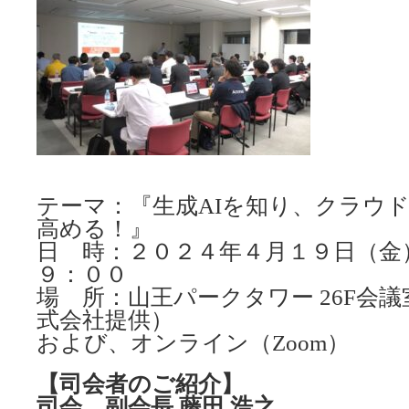
テーマ：『生成AIを知り、クラウ
高める！』
日 時：２０２４年４月１９日（金
９：００
場 所：山王パークタワー 26F会
式会社提供）
および、オンライン（Zoom）
【司会者のご紹介】
司会 副会長 藤田 浩之