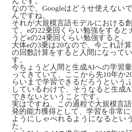
んです。
なので、Googleはどうせ使えな
んですね。
それが大規模言語モデルにおける
て、eの22乗回くらい勉強をする
うどeの24乗回くらい勉強すると、
大体eの3乗は20なので、今これ計算
の回数計算をすると人間になって
す。
今ちょうど人間と生成AIへの学習
ってきていて、ここから先10年か2
らいまで学習できるだろうという
しているわけで、そうなると生成A
できないということです。
実はですね、この過程で大規模言
発的能力獲得として、学習を非常に
ようにしゃべれるようになるとい
た。