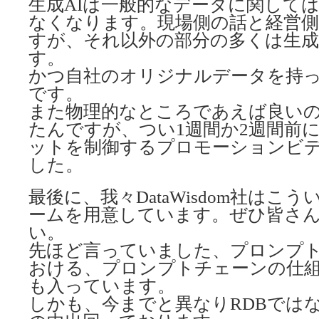
生成AIは一般的なデータに関して
なくなります。現場側の話と経営側
すが、それ以外の部分の多くは生成
す。
かつ自社のオリジナルデータを持
です。
また物理的なところであえば良い
たんですが、つい1週間か2週間前にO
ットを制御するプロモーションビ
した。
最後に、我々DataWisdom社はこ
ームを用意しています。ぜひ皆さ
い。
先ほど言っていました、プロンプ
おける、プロンプトチェーンの仕
も入っています。
しかも、今までと異なりRDBでは