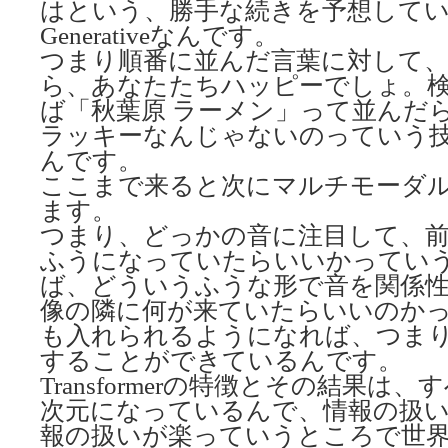
はという、勝手な続きを予想して
Generativeなんです。
つまり順番に並んだ言葉に対して
ら、あなたたちハッピーでしょ。
ば「秋葉原 ラーメン」って並んだ
ラッキーなんじゃないのっていう技術がT
んです。
ここまで来ると次にマルチモーダ
ます。
つまり、どっかの音に注目して、
ふうになっていたらいいかってい
ば、どういうふうな形で音を関係
像の隣に何が来ていたらいいのか
も入れられるようになれば、つま
することができているんです。
Transformerの特徴とその結果は
次元になっているんで、情報の扱
報の扱いが楽っていうところで世