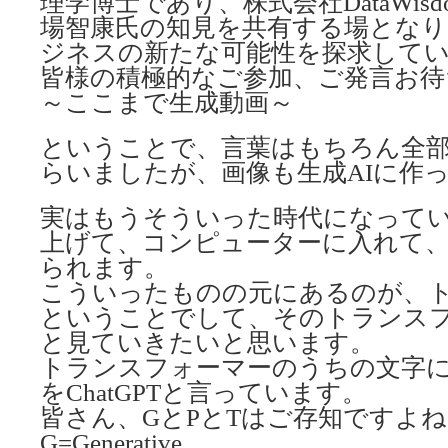
理学博士であり、株式会社DataWis
場智康氏の知見を共有する場とな
ジネスの新たな可能性を探求して
皆様の積極的なご参加、ご発言お待
～ここまで生成動画～
ということで、言葉はもちろん全部
らいましたが、画像も生成AIに作
実はもうそういった時代になって
上げて、コンピューターに入れて
られます。
こういったものの元にあるのが、
ということでして、そのトランス
と見ていきたいと思います。
トランスフォーマーのうちの文字
をChatGPTと言っています。
皆さん、GとPとTはご存知ですよね
G=Generative