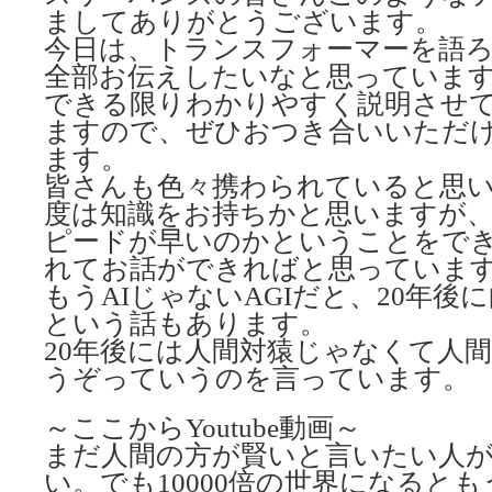
ましてありがとうございます。
今日は、トランスフォーマーを語
全部お伝えしたいなと思っていま
できる限りわかりやすく説明させ
ますので、ぜひおつき合いいただ
ます。
皆さんも色々携わられていると思
度は知識をお持ちかと思いますが
ピードが早いのかということをで
れてお話ができればと思っていま
もうAIじゃないAGIだと、20年後
という話もあります。
20年後には人間対猿じゃなくて人
うぞっていうのを言っています。
～ここからYoutube動画～
まだ人間の方が賢いと言いたい人
い。でも10000倍の世界になると