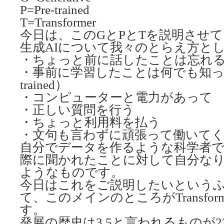
P=Pre-trained
T=Transformer
今日は、このGとPとTを説明させ
生成AIについて我々のとらえ方と
・ちょっと前に話したことは忘れ
・事前に学習したことは何でも知って
trained）
・コンピューターと電力があって
・正しい質問を行う
・ちょっと利用料を払う
・文句も言わずに頑張って働いて
自分でデータを作るような科学者
際に聞かれたことに対して自分な
ようなものです。
今日はこれをご説明したいという
て、このメインのところがTransfor
す。
発展の歴史は3.5と言われるものが2