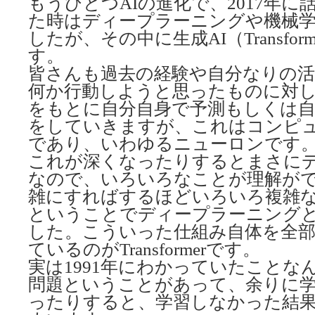
もうひとつAIの進化で、2017年
た時はディープラーニングや機械
したが、その中に生成AI（Transfo
す。
皆さんも過去の経験や自分なりの活
何か行動しようと思ったものに対
をもとに自分自身で予測もしくは自
をしていきますが、これはコンピ
であり、いわゆるニューロンです
これが深くなったりするとまさに
なので、いろいろなことが理解が
雑にすればするほどいろいろ複雑
ということでディープラーニング
した。こういった仕組み自体を全
ているのがTransformerです。
実は1991年にわかっていたことな
問題ということがあって、余りに
ったりすると、学習しなかった結