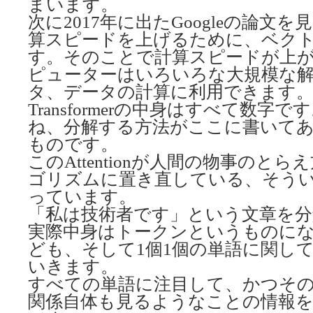
まいます。
次に2017年に出たGoogleの論文
算スピードを上げるために、ベク
す。そのことで計算スピードが上
ピューターはいろいろな大規模な
タ、データの計算に利用できます
Transformerの中身はすべて数字
ね、分解する方法がここに書いてあるAt
ものです。
このAttentionが人間の物事のと
ゴリズムに置き直している、そう
っています。
「私は技術者です」という文章を
実際中身はトークンというものに
ども、そして1個1個の単語に関し
いきます。
すべての単語に注目して、かつそ
関係自体も見るようなことの情報