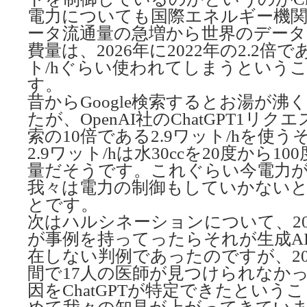
電力についても国際エネルギー機
ータ流通量の急増から世界のデータ
費量は、2026年に2022年の2.2倍
ト/hぐらい使われてしまうという
す。
昔からGoogle検索するとお湯が
たが、OpenAI社のChatGPT1リクエ
索の10倍である2.9ワット/hを使
2.9ワット/hは水30ccを20度から
量だそうです。これぐらい今電力
我々は電力の制御もしていかない
とです。
次はハルシネーションについて、20
が事例を持ってったらそれが生成A
在しない判例であったのですが、20
間で17人の医師が見つけられなか
因をChatGPTが特定できたという