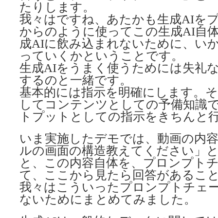
たりします。
我々はですね、あたかも生成AIを
からのように使ってこの生成AI自
成AIに飲み込まれないために、い
っていくかということです。
生成AIをうまく使うためには失礼
するのと一緒です。
基本的には指示を明確にします。そ
してコンテンツとしての予備知識
トプットとしての指示をきちんと
いま実施したデモでは、動画の内
ルの画面の構造教えてください」
と、この内容自体を、プロンプト
て、ここから見たら回答があるこ
我々はこういったプロンプトチェ
ないためにまとめてみました。