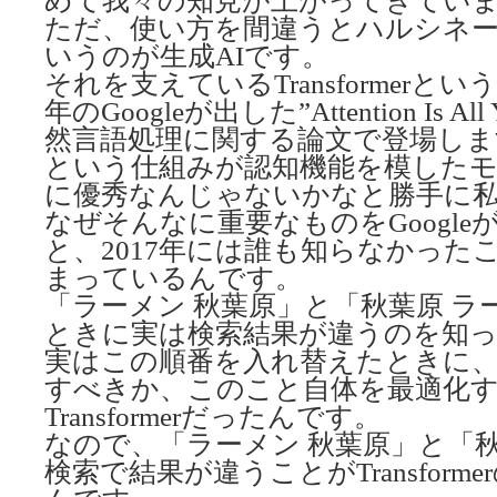
めて我々の知見が上がってきてい
ただ、使い方を間違うとハルシネ
いうのが生成AIです。
それを支えているTransformerとい
年のGoogleが出した”Attention Is Al
然言語処理に関する論文で登場しますが、
という仕組みが認知機能を模した
に優秀なんじゃないかなと勝手に
なぜそんなに重要なものをGoogl
と、2017年には誰も知らなかった
まっているんです。
「ラーメン 秋葉原」と「秋葉原 ラ
ときに実は検索結果が違うのを知
実はこの順番を入れ替えたときに
すべきか、このこと自体を最適化
Transformerだったんです。
なので、「ラーメン 秋葉原」と「秋
検索で結果が違うことがTransform