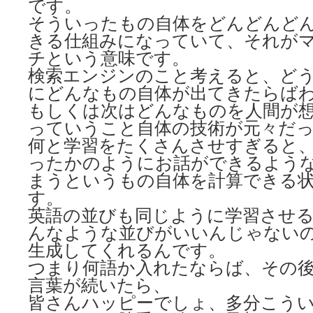
です。
そういったもの自体をどんどんど
きる仕組みになっていて、それが
チという意味です。
検索エンジンのこと考えると、ど
にどんなもの自体が出てきたらば
もしくは次はどんなものを人間が
っていうこと自体の技術が元々だ
何と学習をたくさんさせすぎると
ったかのようにお話ができるよう
まうというもの自体を計算できる
す。
英語の並びも同じように学習させ
んなような並びがいいんじゃない
生成してくれるんです。
つまり何語か入れたならば、その
言葉が続いたら、
皆さんハッピーでしょ、多分こう