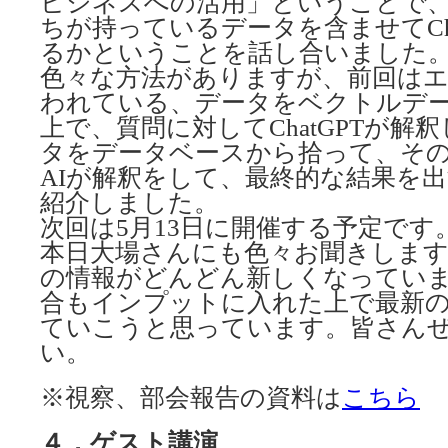
ビジネスへの活用」ということで
ちが持っているデータを含ませてCha
るかということを話し合いました
色々な方法がありますが、前回は
われている、データをベクトルデ
上で、質問に対してChatGPTが解
タをデータベースから拾って、そ
AIが解釈をして、最終的な結果を
紹介しました。
次回は5月13日に開催する予定です
本日大場さんにも色々お聞きします
の情報がどんどん新しくなってい
合もインプットに入れた上で最新の
ていこうと思っています。皆さん
い。
※視察、部会報告の資料は
こちら
４．ゲスト講演