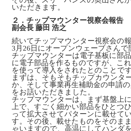
いただきます。
２．チップマウンター視察会報告
副会長 藤田 浩之
続いてチップマウンター視察会の
3月26日にオープンウェーブさん
チップマウンターは電子基板に部品
に電子部品を作るものですが、これ
を使って導入をされたとのことで
まずは、そもそもチップカウンタ
か、そして事業再生補助金の申請の
をお話いただきました。
チップマウンターは、まず基盤上
上で、すごく細かい部品をひとつ
って拡大させてパターンに載せて
す。その後、載せたものをそのま
ゃいますので、高温にしてハンダ