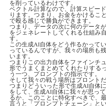
を削っているわけです。
ベクトル計算なので、計算スピー
ります。つまり、お金をかけるこ
で殴る感じで勝負ができます。
つまり、データの次に何のデータ
をジェネレートしてくれる仕組み自体がTr
す。
この生成AI自体をどう作るかって
っているんですが、我々の場所も
います。
つまりこの出力自体をファインチ
形でうまくまとめてくれたりする
う一つ、プロンプトの指示です。
そして我々の戦う場所はプロント
つまりどういった形で生成AI自体
をして、生成AI自体に我々が思っ
るか、このことに特化すべきで、
言うと「プロンプトチェーン」と