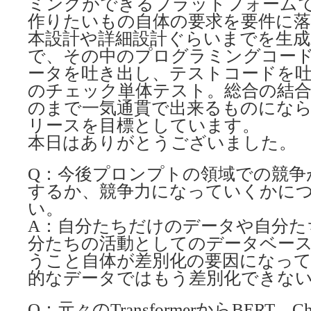
ミングができるプラットフォーム
作りたいもの自体の要求を要件に落
本設計や詳細設計ぐらいまでを生成
で、その中のプログラミングコー
ータを吐き出し、テストコードを
のチェック単体テスト。総合の結
のまで一気通貫で出来るものになら
リースを目標としています。
本日はありがとうございました。
Q：今後プロンプトの領域での競争
するか、競争力になっていくかに
い。
A：自分たちだけのデータや自分た
分たちの活動としてのデータベー
うこと自体が差別化の要因になっ
的なデータではもう差別化できな
Q：元々のTransformerからBERT、