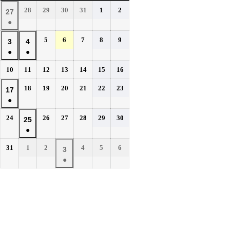
曜
曜
曜
曜
曜
曜
曜
2026
2026
2026
2026
2026
2026
28
29
30
31
1
2
2026
27
日
日
日
日
日
日
日
年
年
年
年
年
年
●
年
7
7
7
7
8
8
(1
7
2026
2026
2026
2026
2026
5
6
7
8
9
月
月
月
月
月
月
2026
2026
3
4
件
月
年
年
年
年
年
28
29
30
31
1
2
●
●
年
年
の
27
8
8
8
8
8
日
日
日
日
日
日
(1
(1
8
8
イ
2026
2026
2026
2026
2026
2026
2026
10
11
12
13
14
15
16
日
月
月
月
月
月
件
件
月
月
年
年
年
年
年
年
年
ベ
5
6
7
8
9
の
の
2026
2026
2026
2026
2026
2026
3
18
4
19
20
21
22
23
2026
17
8
8
8
8
8
8
8
日
日
日
日
日
ン
イ
イ
年
年
年
年
年
年
●
日
月
日
月
月
月
月
月
月
年
ト)
8
8
8
8
8
8
ベ
ベ
10
11
12
13
14
15
16
(1
8
2026
2026
2026
2026
2026
2026
24
26
27
28
29
30
月
月
月
月
月
月
2026
25
日
日
日
日
日
日
日
ン
ン
件
月
年
年
年
年
年
年
18
19
20
21
22
23
●
年
ト)
ト)
の
17
8
8
8
8
8
8
日
日
日
日
日
日
(1
8
イ
2026
2026
2026
2026
2026
2026
31
1
2
4
5
6
月
日
月
月
月
月
月
2026
3
件
月
年
年
年
年
年
年
ベ
24
26
27
28
29
30
●
年
の
25
8
9
9
9
9
9
日
日
日
日
日
日
ン
(1
9
イ
月
月
日
月
月
月
月
ト)
件
月
ベ
31
1
2
4
5
6
の
3
日
日
日
日
日
日
ン
イ
日
ト)
ベ
ン