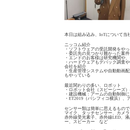
本日は組み込み、IoTについて
ニッコム紹介
・ソフトウェアの受託開発をやっ
・委託先の見つかり難かった案件
・エンドのお客様は研究機関や、
・ハードウェアもデバック調査や
会社を紹介
・生産管理システムや自動動画配
もやっている
最近関わりの多い、ロボット
・ロボット会社（スピーシーズ）
・建設機械：アームの自動制御に
・ET2019（パシフィコ横浜）
センサー類は簡単に思えるもので
マイク、タッチセンサー、カメラ
赤外線受光素子、赤外線LED、
ー、スピーカー など