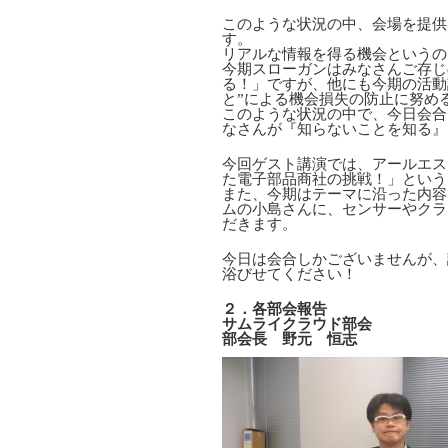
このような状況の中、会場を提供
す。
リアルな情報を得る機会というの
今期スローガンはみなさんご存じ
る！」ですが、他にも今期の活動
と”による機会損失の防止に努め
このような状況の中で、今日会合
なさんが『知らないことを知る』
今回ゲスト講演では、アールエス
た電子部品商社の挑戦！」という
また、今期はテーマに沿った内容
ムの小島さんに、センサーやクラ
だきます。
今日は会合しかございませんが、
浴びせてください！
２．各部会報告
サムライクラウド部会
部会長 野元 恒志