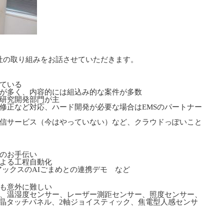
当社の取り組みをお話させていただきます。
ている
が多く、内容的には組込み的な案件が多数
研究開発部門が主
修正など対応、ハード開発が必要な場合はEMSのパートナー
信サービス（今はやっていない）など、クラウドっぽいこと
のお手伝い
よる工程自動化
、アックスのAIごまめとの連携デモ など
も意外に難しい
、温湿度センサー、レーザー測距センサー、照度センサー、
液晶タッチパネル、2軸ジョイスティック、焦電型人感センサ