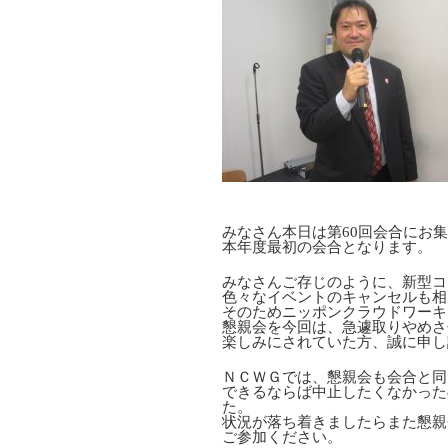
みなさん本日は第60回会合にお
本年度最初の会合となります。
みなさんご存じのように、新型コ
色々なイベントのキャンセルも相
そのためニッポンクラウドワーキ
懇親会を今回は、急遽取りやめさ
楽しみにされていた方、誠に申し
ＮＣＷＧでは、懇親会も会合と同
できるならば中止したくなかった
た。
状況が落ち着きましたらまた懇親
ご参加ください。