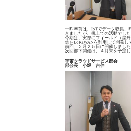
一昨年前は、IoTでデータ収集
きましたが、机上での活動でした
今期は、実際にフィールド（屋外
集をLoRaWANを利用して開発
前回、２月２５日に開催しました
次回部下開催は、４月末を予定し
宇宙クラウドサービス部会
部会長 小堀 吉伸