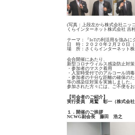
(写真：上段左から株式会社ニッ
くらインターネット株式会社 吉
テーマ：『IoTの利活用を強み
日 時：２０２０年２月２０日（
場 所：さくらインターネット株
会合開催にあたり、
新型コロナウィルス感染防止対策
・参加者のマスク着用
・入室時受付でのアルコール消毒
・参加者の十分な距離の確保の
等の感染症対策を実施しました。
参加された方々には、ご不便をお
【司会者のご紹介】
実行委員 尾鷲 彰一（株式会社
１．開催のご挨拶
NCWG副会長 藤田 浩之