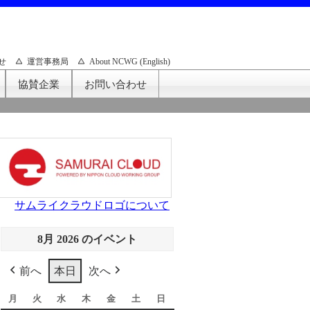
せ
運営事務局
About NCWG (English)
協賛企業
お問い合わせ
サムライクラウドロゴについて
8月 2026 のイベント
前へ
本日
次へ
月
月
火
火
水
水
木
木
金
金
土
土
日
日