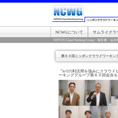
NCWGについて
サムライクラ
NIPPON Cloud Working Group
>
報告書
>
会合
第６０回ニッポンクラウドワーキン
『IoTの利活用を強みにクラウ
ーキンググループ第６０回会合を