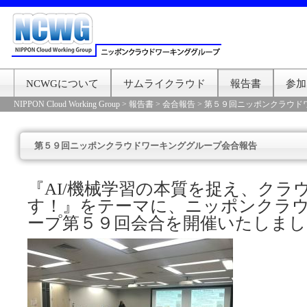
NCWGについて
サムライクラウド
報告書
参加
NIPPON Cloud Working Group
>
報告書
>
会合報告
>
第５９回ニッポンクラウド
第５９回ニッポンクラウドワーキンググループ会合報告
『AI/機械学習の本質を捉え、クラ
す！』をテーマに、ニッポンクラ
ープ第５９回会合を開催いたしまし