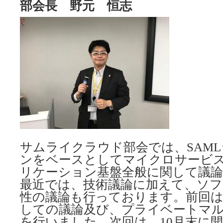
部会長 野元 恒志
サムライクラウド部会では、SAM
ンをベースとしてマイクロサービ
リケーション基盤全般に関して議
最近では、技術議論に加えて、ソフ
性の議論も行っております。前回は
しての議論及び、プライベートマル
を行いました。次回は、10月末に