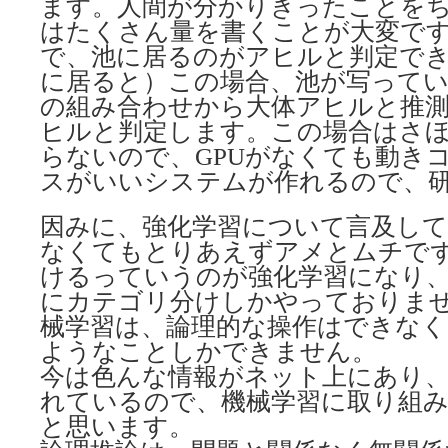
ます。人間が分かりきったことを
はたくさん量を書くことが大変で
で、池に居るのがアヒルと判定で
に居ると）この場合、池が写って
の組み合わせから大体アヒルと推
ヒルと判定します。この場合はさほ
らないので、GPUがなくても動き
スがいいシステムが作れるので、
因みに、強化学習について言及し
なくてもとりあえずアメとムチで
けるっていうのが強化学習になり、
にカテゴリ分けしかやっておりま
械学習は、論理的な操作はできなく
ようなことしかできません。
今は色んな情報がネット上にあり、
れているので、機械学習に取り組
と思います。