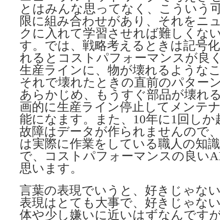
とはみんな思ってなく、こういう
限に組み合わせがあり、それをニ
クに入れて学習させれば難しくな
す。では、戦略考えるときは記号化
れるとコストパフォーマンスが良
生産ラインに、物が壊れるようなこ
それで壊れたときの直前のパター
あらかじめ、もうすぐ部品が壊れ
画的に生産ライン停止してメンテ
能になます。また、10年に1回し
故障はデータが作られませんので
は実際に作業をしている職人の知
で、コストパフォーマンスの良いA
思います。
言葉の表現でいうと、好きじゃな
表現はとても大事で、好きじゃな
体や少し嫌いに近いはずなんですが