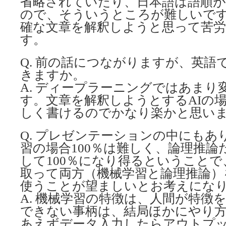
省略されていたり、日本語は語順が
ので、そういうところが難しいで
確な文章を解釈しようと思って苦
す。
Q. 前の話につながりますが、英語
きますか。
A. ディープラーニングではあまり
す。文章を解釈しようとするAIの
しく書けるのでかなり楽かと思い
Q. プレゼンテーションの中にもあ
習の場合100％は難しく、論理推論
して100％になり得るということ
取って両方（機械学習と論理推論）
使うことが望ましいとお考えにな
A. 機械学習の特徴は、人間が特徴
できない事柄は、結局ほかにやり
あえずデータ入力したらアウトプ