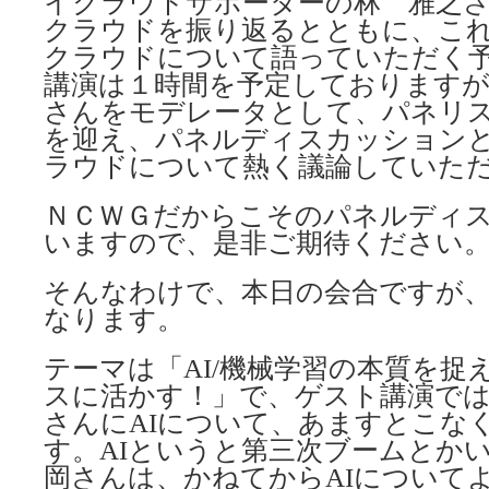
イクラウドサポーターの林 雅之
クラウドを振り返るとともに、こ
クラウドについて語っていただく
講演は１時間を予定しておりますが
さんをモデレータとして、パネリ
を迎え、パネルディスカッション
ラウドについて熱く議論していた
ＮＣＷＧだからこそのパネルディ
いますので、是非ご期待ください
そんなわけで、本日の会合ですが、
なります。
テーマは「AI/機械学習の本質を捉
スに活かす！」で、ゲスト講演で
さんにAIについて、あますとこな
す。AIというと第三次ブームとか
岡さんは、かねてからAIについて