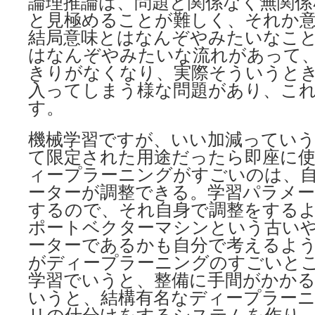
論理推論は、問題と関係なく無関係
と見極めることが難しく、それか
結局意味とはなんぞやみたいなこ
はなんぞやみたいな流れがあって
きりがなくなり、実際そういうと
入ってしまう様な問題があり、こ
す。
機械学習ですが、いい加減ってい
て限定された用途だったら即座に
ィープラーニングがすごいのは、
ーターが調整できる。学習パラメー
するので、それ自身で調整をする
ポートベクターマシンという古い
ーターであるかも自分で考えるよ
がディープラーニングのすごいと
学習でいうと、整備に手間がかかる
いうと、結構有名なディープラー