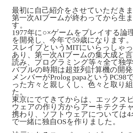
最初に自己紹介をさせていただき
第一次AIブームが終わってから生
す。
1977年に○×ゲームをプレイする論理
を開発し、今年で59歳になります
スレイブというMITにいらっしゃ
あり、第一次AIブームの集大成と
読み、プログラミング等々全て独
バブルの時期は超並列計算機の開発
メンバーがProlog papaというPC98
った方々と親しくし、色々と取り
た。
東京にでてきてからは、エックス
ウェアの作り方からアーキテクチ
携わり、ソフトウェアについては4
で一緒に独自OSを作りました。