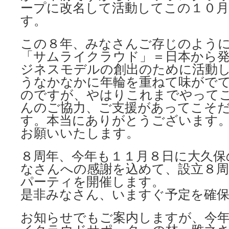
ープに改名して活動してこの１０
す。
この８年、みなさんご存じのよう
「サムライクラウド」＝日本から
ジネスモデルの創出のために活動
うなかなかに年輪を重ねて味がで
のですが、やはりこれまでやって
んのご協力、ご支援があってこそ
す。本当にありがとうございます
お願いいたします。
８周年、今年も１１月８日に大久保
なさんへの感謝を込めて、設立８周
パーティを開催します。
是非みなさん、いますぐ予定を確
お知らせでもご案内しますが、今