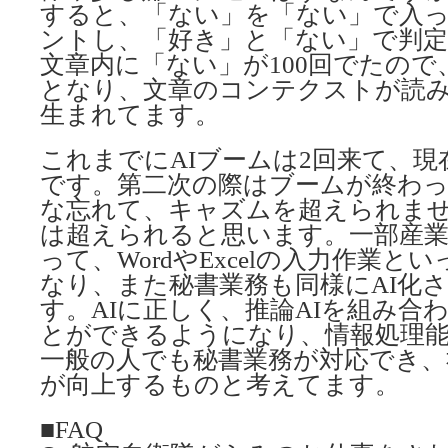
すると、「ない」を「ない」で入
ントし、「好き」と「ない」で判
文章内に「ない」が100回でたの
となり、文章のコンテクストが読み
生まれてます。
これまでにAIブームは2回来て、現
です。第二次の際はブームが終わ
な忘れて、キャズムを超えられま
は超えられると思います。一部産
って、WordやExcelの入力作業
なり、また秘書業務も同様にAI化
す。AIに正しく、推論AIを組み合
とができるようになり、情報処理
一般の人でも秘書業務が対応でき、
が向上するものと考えてます。
■FAQ