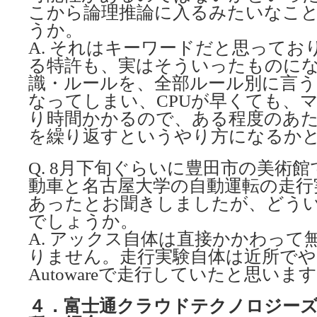
こから論理推論に入るみたいなこ
うか。
A. それはキーワードだと思ってお
る特許も、実はそういったものに
識・ルールを、全部ルール別に言う
なってしまい、CPUが早くても、マ
り時間かかるので、ある程度のあ
を繰り返すというやり方になるか
Q. 8月下旬ぐらいに豊田市の美術
動車と名古屋大学の自動運転の走行
あったとお聞きしましたが、どう
でしょうか。
A. アックス自体は直接かかわって
りません。走行実験自体は近所で
Autowareで走行していたと思いま
４．富士通クラウドテクノロジー