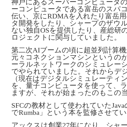
神戸にあるスーパーコンピュータ
ーコンピュータである富岳のスパコ
伝い、京にRDMAを入れたり富岳用
タ開発をしたり、シャープのザウルスに
ない独自OSを提供したり、産総研
ロジェクトに関与していました。
第二次AIブームの頃に超並列計算
元々コネクションマシンというの
ーラルネットワークのシミュレー
でやられていました。それからデ
（現在はデジタルシミュレーティ
を、量子コンピュータを使って、
ますが、それが始まったのもこの
SFCの教材として使われていたJava
でRumba」という本を監修させて
アックスは創業27年になり、シャ