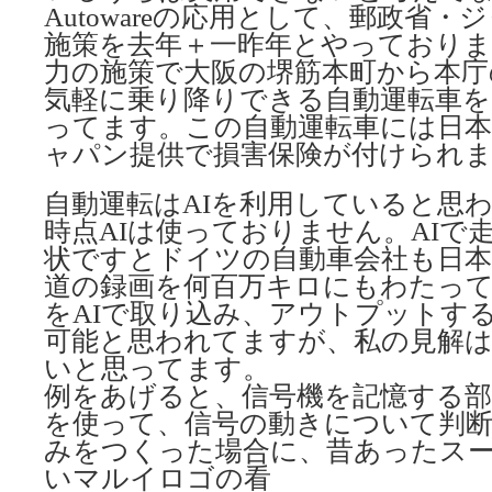
Autowareの応用として、郵政省
施策を去年＋一昨年とやっておりま
力の施策で大阪の堺筋本町から本庁
気軽に乗り降りできる自動運転車を
ってます。この自動運転車には日
ャパン提供で損害保険が付けられ
自動運転はAIを利用していると思
時点AIは使っておりません。AIで
状ですとドイツの自動車会社も日本
道の録画を何百万キロにもわたっ
をAIで取り込み、アウトプットす
可能と思われてますが、私の見解
いと思ってます。
例をあげると、信号機を記憶する部
を使って、信号の動きについて判
みをつくった場合に、昔あったス
いマルイロゴの看