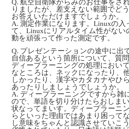
Q. 航空自衛隊がらみのお仕事をさ
りましたが、差支えない範囲でど
お答えいただけますでしょうか。
A. 測定作業になります。Linuxの
て、Linuxにリアルタイム性がな
動を頑張って作った測定です。
Q. プレゼンテーションの途中に出
自信あるという箇所について、質
ディープラーニングの処理におい
なところは、ネックになったり、
しかったり、漢字やカタカナやひ
あったりしましょうでしょうか。
A. ディープラーニングですから
ので、単語を切り分けたらおしま
状なってまいす。ディープラーニ
らといった理由ではあまり困って
し意味をちゃんと認識させていこ