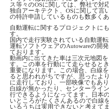
ス等々のOSに関しては、弊社で対
独自アーキテクト、OSに関して言
の特許申請しているものも数多く
自動運転に関するプロジェクトに
す。
国内で走行実験されている自動運転
運転ソフトウェアのAutowareの
ております。
動画内に出てきた車は三次元地図を
す。この車を行動にて走らせると
重要になります。この場合、白線
ると思われがちですが、思ったよ
に走行しており、一部映像でもあ
白線が無かったり、センターライ
行できるようになってます。日本
いところがたくさんあるので白線
いるうちは実用できないと考えて