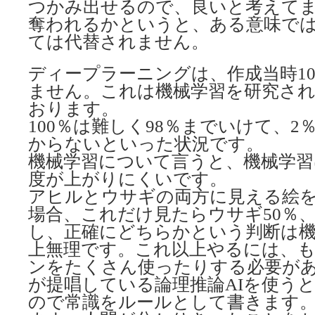
つかみ出せるので、良いと考えて
奪われるかというと、ある意味で
ては代替されません。
ディープラーニングは、作成当時1
ません。これは機械学習を研究さ
おります。
100％は難しく98％までいけて、
からないといった状況です。
機械学習について言うと、機械学習
度が上がりにくいです。
アヒルとウサギの両方に見える絵
場合、これだけ見たらウサギ50％、
し、正確にどちらかという判断は
上無理です。これ以上やるには、
ンをたくさん使ったりする必要が
が提唱している論理推論AIを使う
ので常識をルールとして書きます