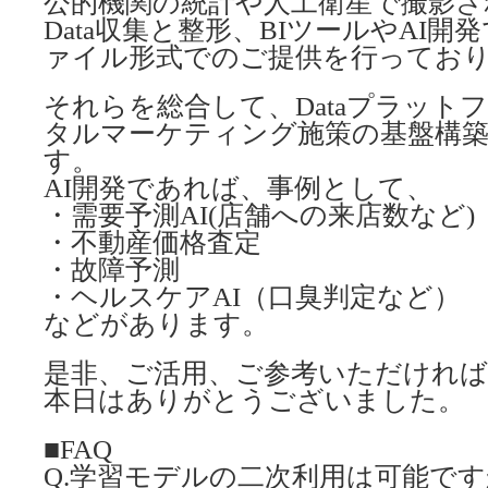
公的機関の統計や人工衛星で撮影さ
Data収集と整形、BIツールやAI開
ァイル形式でのご提供を行ってお
それらを総合して、Dataプラット
タルマーケティング施策の基盤構
す。
AI開発であれば、事例として、
・需要予測AI(店舗への来店数など)
・不動産価格査定
・故障予測
・ヘルスケアAI（口臭判定など）
などがあります。
是非、ご活用、ご参考いただけれ
本日はありがとうございました。
■FAQ
Q.学習モデルの二次利用は可能で