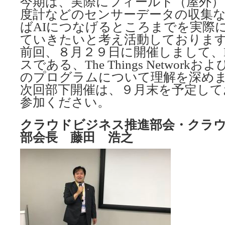
今期は、実際にフィールド（屋外）
度計などのセンサーデータの収集
ばAIにつなげるところまでを実際
ていきたいと考え活動しておりま
前回、８月２９日に開催しまして、L
スである、The Things Networ
のプログラムについて理解を深め
次回部下開催は、９月末を予定して
参加ください。
クラウドビジネス推進部会・クラ
部会長 藤田 浩之