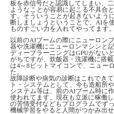
板を赤信号だと認識してしまい、
ようなことが容易に起こる不具合
す。そういうことが起きないよう
断しましょうということで、AIを
ものすごい力を入れてやってます
以前のAIブームの際にニューロン
器や洗濯機にニューロンマシンと
ディープラーニングはGPUがない
がちですが、炊飯器・洗濯機に搭
は4～8ビットマイコンで、ニュー
た。
故障診断や病気の診断はこれでき
ト・システムとして、今も造船所や
システム等は、前のAIブーム時に
使われてます。現在も立派に稼働してま
の苦情受付などもプログラムでず
機械学習をやると人間がつかみ出