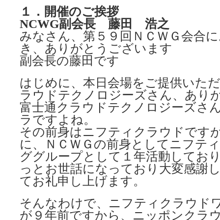
１．開催のご挨拶
NCWG副会長 藤田 浩之
みなさん、第５９回ＮＣＷＧ会合に
き、ありがとうございます
副会長の藤田です
はじめに、本日会場をご提供いた
ラウドテクノロジーズさん、あり
富士通クラウドテクノロジーズさ
ラですよね。
その前身はニフティクラウドです
に、ＮＣＷＧの前身としてニフテ
ググループとして１年活動してお
っとお世話になっており大変感謝
てお礼申し上げます。
そんなわけで、ニフティクラウド
が９年前ですから、ニッポンクラ