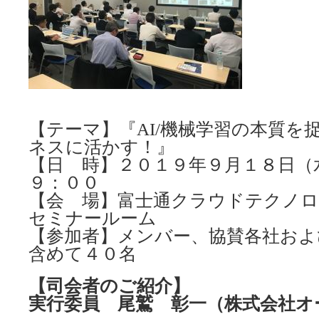
【テーマ】『AI/機械学習の本質を
ネスに活かす！』
【日 時】２０１９年９月１８日（
９：００
【会 場】富士通クラウドテクノ
セミナールーム
【参加者】メンバー、協賛各社およ
含めて４０名
【司会者のご紹介】
実行委員 尾鷲 彰一（株式会社オ