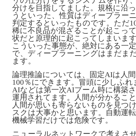
リの仕分けをするシステムを作り
分けを目指してました。規格に沿
うといった、性質はディープラー
判定するといったものです。ただ1
稀に不良品が混ざることが起こっ
状だと原理的に起こってしまいま
こういった事態が、絶対にある一
で、ディープラーニングはまだま
ます。
論理推論については、固定AIは人
100％にできます。冒頭に少しふ
AIなどは第一次AIブーム時に構築
運用されてます。人間が分かるこ
人間が思いも寄らないものを見つ
スクは大事かと思います。自動運
機械学習だけでは危険です。
ニューラルネットワークで考えさ