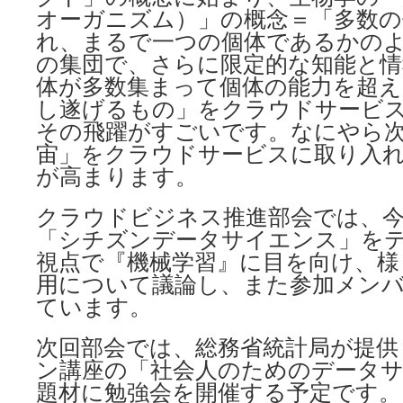
オーガニズム）」の概念＝「多数の
れ、まるで一つの個体であるかの
の集団で、さらに限定的な知能と情
体が多数集まって個体の能力を超
し遂げるもの」をクラウドサービ
その飛躍がすごいです。なにやら
宙」をクラウドサービスに取り入
が高まります。
クラウドビジネス推進部会では、
「シチズンデータサイエンス」を
視点で『機械学習』に目を向け、様
用について議論し、また参加メン
ています。
次回部会では、総務省統計局が提供
ン講座の「社会人のためのデータ
題材に勉強会を開催する予定です。