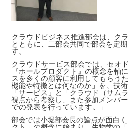
クラウドビジネス推進部会は、ク
とともに、二部会共同で部会を定期
す。
クラウドサービス部会では、セオ
『ホールプロダクト』の概念を軸
スを多くの顧客に利用してもらうた
機能や特徴とは何なのか」を、技術
「サービス」と「クラウド（サム
視点から考察し、また参加メンバ
での発表を行っています。」
部会では小堀部会長の論点が面白く
クト」の概念に始まり、生物学の「