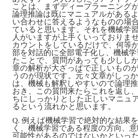
ことは、まずディープラーニング
論理推論は既にマニュアルがある
い合わせに答えるようなものの場
ていると思います。それを機械学
人がいますが上手くいっておりま
カウントをしているだけで、何等
部を対話的に全部電子化し、機械学
たことで、質問があっても少しし
章の解析が大ざっぱで正しいもの
うのが現状です。元々文章がしっ
は、機械も解釈しやすいので論理
おき、この質問来たらこれを返し
ちにしっかりとした正しいマニュ
るという流れかと思います。
Q. 例えば機械学習で絶対的な結果
く、機械学習である程度の方向、意
可能性があるのではないかといっ