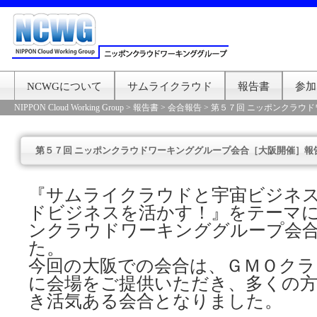
NCWGについて
サムライクラウド
報告書
参加
NIPPON Cloud Working Group
>
報告書
>
会合報告
>
第５７回 ニッポンクラウ
第５７回 ニッポンクラウドワーキンググループ会合［大阪開催］報
『サムライクラウドと宇宙ビジネ
ドビジネスを活かす！』をテーマ
ンクラウドワーキンググループ会
た。
今回の大阪での会合は、ＧＭＯクラ
に会場をご提供いただき、多くの
き活気ある会合となりました。