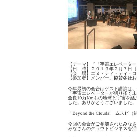
【テーマ】『「宇宙エレベーター
【日 時】２０１９年２月７日（
【会 場】エヌ・ティ・ティ・コ
【参加者】メンバー、協賛各社お
今年最初の会合はゲスト講演は、
「宇宙エレベーターが切り拓く未
全長10万Kmもの地球と宇宙を
した。ありがとうございました。
「Beyond the Clouds! 
今回の会合がご参加されたみなさ
みなさんのクラウドビジネスを活