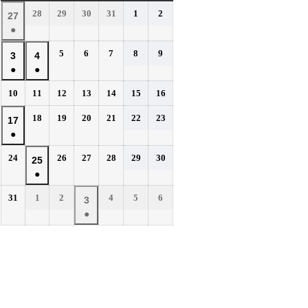
曜
曜
曜
曜
曜
曜
曜
2026
2026
2026
2026
2026
2026
28
29
30
31
1
2
2026
27
日
日
日
日
日
日
日
年
年
年
年
年
年
●
年
7
7
7
7
8
8
(1
7
2026
2026
2026
2026
2026
5
6
7
8
9
月
月
月
月
月
月
2026
2026
3
4
件
月
年
年
年
年
年
28
29
30
31
1
2
●
●
年
年
の
27
8
8
8
8
8
日
日
日
日
日
日
(1
(1
8
8
イ
2026
2026
2026
2026
2026
2026
2026
10
11
12
13
14
15
16
日
月
月
月
月
月
件
件
月
月
年
年
年
年
年
年
年
ベ
5
6
7
8
9
の
の
2026
2026
2026
2026
2026
2026
3
18
4
19
20
21
22
23
2026
17
8
8
8
8
8
8
8
日
日
日
日
日
ン
イ
イ
年
年
年
年
年
年
●
日
月
日
月
月
月
月
月
月
年
ト)
8
8
8
8
8
8
ベ
ベ
10
11
12
13
14
15
16
(1
8
2026
2026
2026
2026
2026
2026
24
26
27
28
29
30
月
月
月
月
月
月
2026
25
日
日
日
日
日
日
日
ン
ン
件
月
年
年
年
年
年
年
18
19
20
21
22
23
●
年
ト)
ト)
の
17
8
8
8
8
8
8
日
日
日
日
日
日
(1
8
イ
2026
2026
2026
2026
2026
2026
31
1
2
4
5
6
月
日
月
月
月
月
月
2026
3
件
月
年
年
年
年
年
年
ベ
24
26
27
28
29
30
●
年
の
25
8
9
9
9
9
9
日
日
日
日
日
日
ン
(1
9
イ
月
月
日
月
月
月
月
ト)
件
月
ベ
31
1
2
4
5
6
の
3
日
日
日
日
日
日
ン
イ
日
ト)
ベ
ン