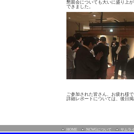
懇親会についても大いに盛り上が
できました。
ご参加された皆さん、お疲れ様で
詳細レポートについては、後日掲
HOME
NCWGについて
サムラ