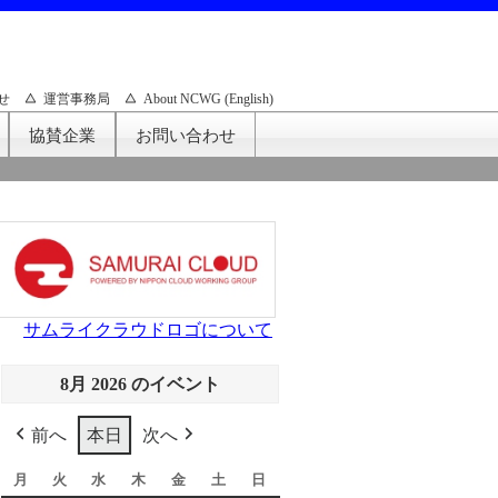
せ
運営事務局
About NCWG (English)
協賛企業
お問い合わせ
サムライクラウドロゴについて
8月 2026 のイベント
前へ
本日
次へ
月
月
火
火
水
水
木
木
金
金
土
土
日
日