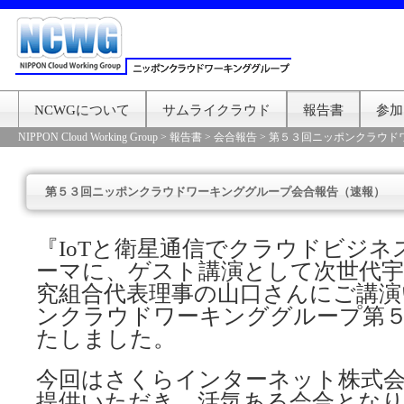
NCWGについて
サムライクラウド
報告書
参加
NIPPON Cloud Working Group
>
報告書
>
会合報告
>
第５３回ニッポンクラウド
第５３回ニッポンクラウドワーキンググループ会合報告（速報）
『IoTと衛星通信でクラウドビジ
ーマに、ゲスト講演として次世代宇
究組合代表理事の山口さんにご講演
ンクラウドワーキンググループ第
たしました。
今回はさくらインターネット株式
提供いただき、活気ある会合とな