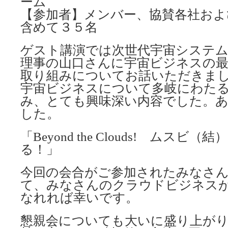
ーム
【参加者】メンバー、協賛各社およ
含めて３５名
ゲスト講演では次世代宇宙システム
理事の山口さんに宇宙ビジネスの最
取り組みについてお話いただきま
宇宙ビジネスについて多岐にわた
み、とても興味深い内容でした。
した。
「Beyond the Clouds! ムスビ
る！」
今回の会合がご参加されたみなさ
て、みなさんのクラウドビジネス
なれれば幸いです。
懇親会についても大いに盛り上が