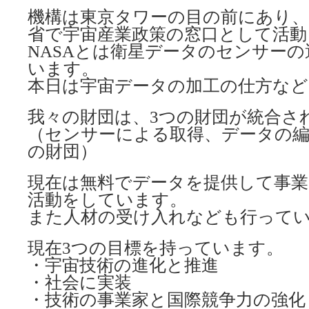
機構は東京タワーの目の前にあり、
省で宇宙産業政策の窓口として活動
NASAとは衛星データのセンサー
います。
本日は宇宙データの加工の仕方など
我々の財団は、3つの財団が統合さ
（センサーによる取得、データの編
の財団）
現在は無料でデータを提供して事
活動をしています。
また人材の受け入れなども行って
現在3つの目標を持っています。
・宇宙技術の進化と推進
・社会に実装
・技術の事業家と国際競争力の強化