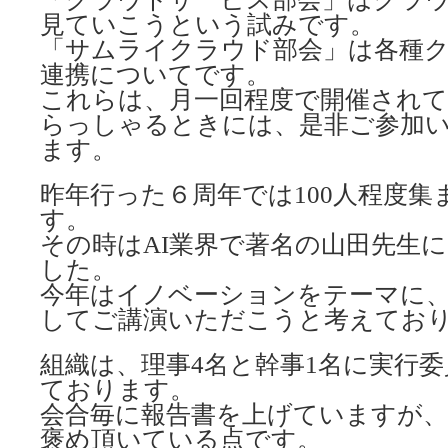
見ていこうという試みです。
「サムライクラウド部会」は各種
連携についてです。
これらは、月一回程度で開催され
らっしゃるときには、是非ご参加
ます。
昨年行った６周年では100人程度
す。
その時はAI業界で著名の山田先生
した。
今年はイノベーションをテーマに
してご講演いただこうと考えてお
組織は、理事4名と幹事1名に実行委
ております。
会合毎に報告書を上げていますが、
褒め頂いている点です。