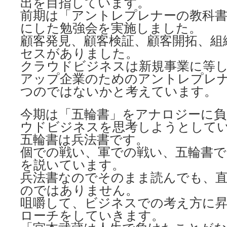
出を目指しています。
前期は「アントレプレナーの教科
にした勉強会を実施しました。
顧客発見、顧客検証、顧客開拓、組
セスがありました。
クラウドビジネスは新規事業に等
アップ企業のためのアントレプレ
つのではないかと考えています。
今期は「五輪書」をアナロジーに
ウドビジネスを思考しようとして
五輪書は兵法書です。
個での戦い、軍での戦い、五輪書で
を説いています。
兵法書なのでそのまま読んでも、
のではありません。
咀嚼して、ビジネスでの考え方に
ローチをしていきます。