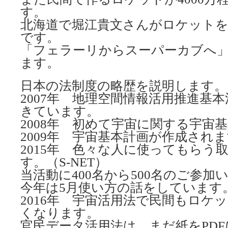
す。
北海道で堀江貴文さんがロケット
です。
「フェラーリからスーパーカブへ
ます。
日本の法制度の略歴を説明します。
2007年 地理空間情報活用推進基本
きています。
2008年 初めて宇宙に関する宇宙
2009年 宇宙基本計画が作成され
2015年 色々な人に使ってもらう
す。（S-NET）
当活動に400名から500名のご参
今年は5月使い方の話をしています
2016年 宇宙活用法で民間もロケ
くなります。
官民データ活用法は、まだ紙をPD