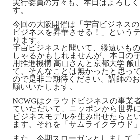
実行委員の方々も、本日はよろし
す。
今回の大阪開催は「宇宙ビジネスの
ビジネスを昇華させる！」という
ります。
宇宙ビジネスと聞いて、縁遠いも
しゃるかもしれませんが、本日の
用推進機構 高山さんと京都大学 飯
て、そんなことは無かったと思っ
ので是非ご期待ください。講師の
願いいたします。
NCWGはクラウドビジネスの事業
ていただいて、ニッポンから世界
ビジネスモデルを生み出せたらと
ます。それを「サムライクラウド
また、今期スローガンとしまして「Beyo