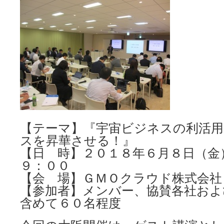
【テーマ】『宇宙ビジネスの利活
スを昇華させる！』
【日 時】２０１８年６月８日（金
９：００
【会 場】ＧＭＯクラウド株式会社
【参加者】メンバー、協賛各社およ
含めて６０名程度