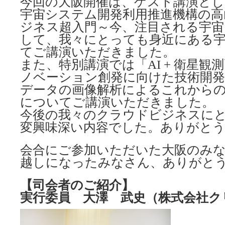
今回の大阪開催は、ゲスト講演とし
宇宙システム開発利用推進機構の高
ジネス超入門～今、注目される宇宙
して、我々にとっても身近にある
てご講演いただきました。
また、特別講演では「AI + 衛星観
ノベーション創発に向けた技術開発
データの画像解析によるこれから
についてご講演いただきました。
今後の我々のクラウドビジネスに
変興味深い内容でした。ありがと
会合にご参加いただいた大阪のみ
越しになったみなさん、ありがと
【司会者のご紹介】
実行委員 大澤 武史（株式会社ク