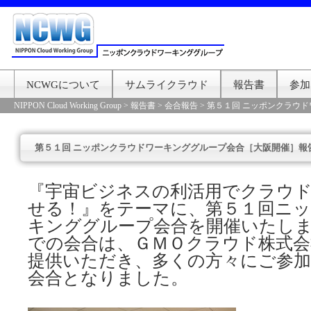
NCWGについて
サムライクラウド
報告書
参加
NIPPON Cloud Working Group
>
報告書
>
会合報告
>
第５１回 ニッポンクラウ
第５１回 ニッポンクラウドワーキンググループ会合［大阪開催］報
『宇宙ビジネスの利活用でクラウ
せる！』をテーマに、第５１回ニ
キンググループ会合を開催いたし
での会合は、ＧＭＯクラウド株式会
提供いただき、多くの方々にご参
会合となりました。