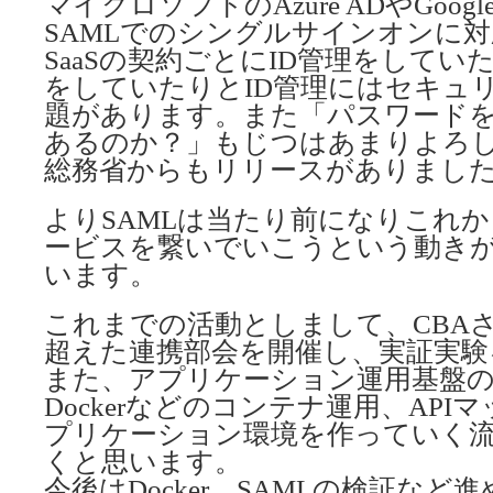
マイクロソフトのAzure ADやGoogle、S
SAMLでのシングルサインオンに
SaaSの契約ごとにID管理をしてい
をしていたりとID管理にはセキュ
題があります。また「パスワード
あるのか？」もじつはあまりよろ
総務省からもリリースがありまし
よりSAMLは当たり前になりこれか
ービスを繋いでいこうという動き
います。
これまでの活動としまして、CBAさ
超えた連携部会を開催し、実証実験
また、アプリケーション運用基盤
Dockerなどのコンテナ運用、AP
プリケーション環境を作っていく
くと思います。
今後はDocker、SAMLの検証な