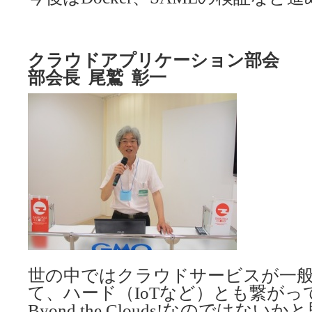
クラウドアプリケーション部会
部会長 尾鷲 彰一
世の中ではクラウドサービスが一
て、ハード（IoTなど）とも繋が
Byond the Clouds!なのではな