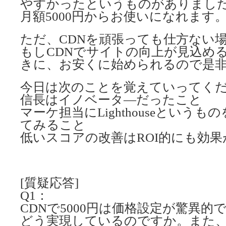
やすかったというものがありまし
月額5000円からお使いになれます
ただ、CDNを頑張っても仕方ない
もしCDNでサイトの向上が見込め
きに、お安くに始められるので是
今日は次のことを覚えていってく
信長はイノベータ―だったこと
マーケ担当にLighthouseという
てみること
低いスコアの改善はROI的にも効
[質疑応答]
Q1：
CDNで5000円は価格設定が驚異的
どう実現しているのですか。また