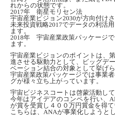
れからの状態です。
2017年 衛星モリセン法
宇宙産業ビジョン2030が方向付け
未来投資戦略2017でデータの利活
ます。
2018年 宇宙産業政策パッケージ
ます。
宇宙産業ビジョンのポイントは、第
進させる駆動力として、ビッグデータ
ベーション結合の対象として挙げ
宇宙産業政策パッケージでは事業者
グが様々立ち上がっています。
宇宙ビジネスコートは啓蒙活動し
今年はアイデアのコンペを行い、A
が賞を受賞し４００万円賞金を得て
こちらは、ANAが事業化しようと