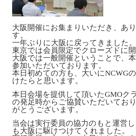
大阪開催にお集まりいただき、あ
す。
一年ぶりに大阪に戻ってきました
東京では会員限定でクローズドに
大阪では一般開催ということで、本
参加いただいております。
本日初めての方も、大いにNCWG
けたらと思います。
本日会場を提供して頂いたGMOク
の発足時からご協賛いただいてお
がとうございます。
当会は実行委員の協力のもと運営し
も大阪に駆けつけてくれました。