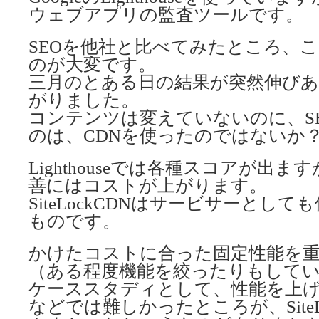
ウェブアプリの監査ツールです。
SEOを他社と比べてみたところ、
のが大変です。
三月のとある日の結果が突然伸び
がりました。
コンテンツは変えていないのに、S
のは、CDNを使ったのではないか
Lighthouseでは各種スコアが出
善にはコストが上がります。
SiteLockCDNはサービサーとし
ものです。
かけたコストに合った固定性能を
（ある程度機能を絞ったりもして
ケーススタディとして、性能を上げ
などでは難しかったところが、SiteL