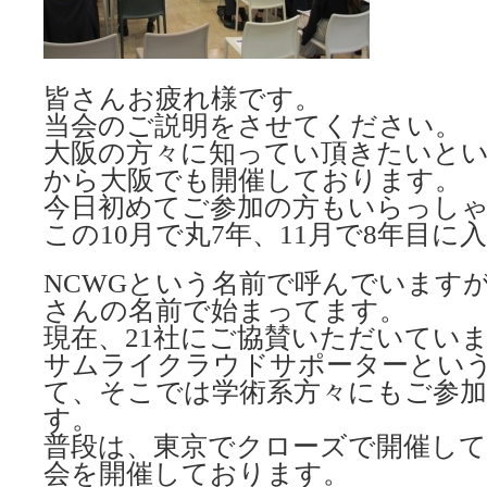
皆さんお疲れ様です。
当会のご説明をさせてください。
大阪の方々に知ってい頂きたいとい
から大阪でも開催しております。
今日初めてご参加の方もいらっし
この10月で丸7年、11月で8年目に
NCWGという名前で呼んでいます
さんの名前で始まってます。
現在、21社にご協賛いただいてい
サムライクラウドサポーターとい
て、そこでは学術系方々にもご参
す。
普段は、東京でクローズで開催して
会を開催しております。