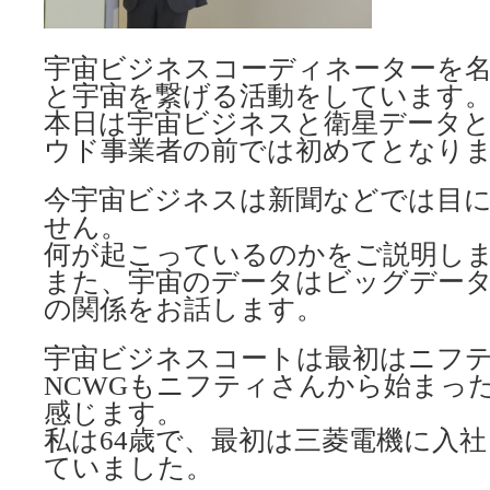
宇宙ビジネスコーディネーターを
と宇宙を繋げる活動をしています
本日は宇宙ビジネスと衛星データ
ウド事業者の前では初めてとなり
今宇宙ビジネスは新聞などでは目
せん。
何が起こっているのかをご説明し
また、宇宙のデータはビッグデー
の関係をお話します。
宇宙ビジネスコートは最初はニフ
NCWGもニフティさんから始まっ
感じます。
私は64歳で、最初は三菱電機に入
ていました。