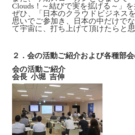
Clouds！～結びで実を拡げる～」
ぜひ、「日本のクラウドビジネス
思いでご参加き、日本の中だけで
て宇宙に、打ち上げて頂けたらと
２．会の活動ご紹介および各種部会
会の活動ご紹介
会長 小堀 吉伸