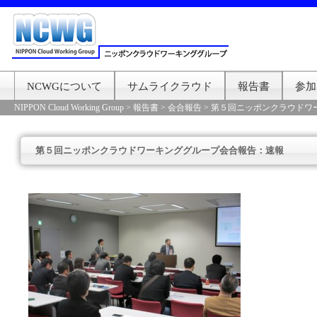
NCWGについて
サムライクラウド
報告書
参加
NIPPON Cloud Working Group
>
報告書
>
会合報告
>
第５回ニッポンクラウドワ
第５回ニッポンクラウドワーキンググループ会合報告：速報