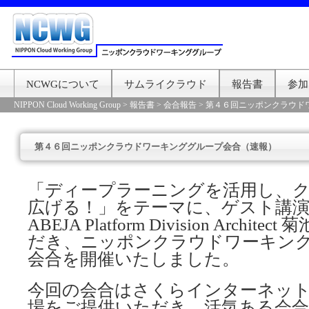
NCWGについて
サムライクラウド
報告書
参加
NIPPON Cloud Working Group
>
報告書
>
会合報告
>
第４６回ニッポンクラウド
第４６回ニッポンクラウドワーキンググループ会合（速報）
「ディープラーニングを活用し、
広げる！」をテーマに、ゲスト講
ABEJA Platform Division Arch
だき、ニッポンクラウドワーキン
会合を開催いたしました。
今回の会合はさくらインターネッ
場をご提供いただき、活気ある会