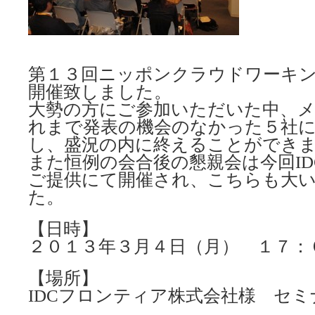
第１３回ニッポンクラウドワーキ
開催致しました。
大勢の方にご参加いただいた中、
れまで発表の機会のなかった５社
し、盛況の内に終えることができ
また恒例の会合後の懇親会は今回I
ご提供にて開催され、こちらも大
た。
【日時】
２０１３年３月４日（月） １７：
【場所】
IDCフロンティア株式会社様 セ