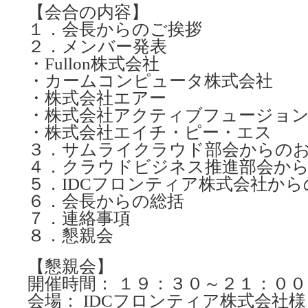
【会合の内容】
１．会長からのご挨拶
２．メンバー発表
・Fullon株式会社
・カームコンピュータ株式会社
・株式会社エアー
・株式会社アクティブフュージョ
・株式会社エイチ・ピー・エス
３．サムライクラウド部会からの
４．クラウドビジネス推進部会か
５．IDCフロンティア株式会社から
６．会長からの総括
７．連絡事項
８．懇親会
【懇親会】
開催時間： １９：３０～２１：００
会場： IDCフロンティア株式会社