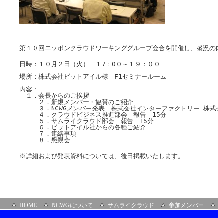
第１０回ニッポンクラウドワーキンググループ会合を開催し、盛況の
日時：１０月２日（火）　１7：0０～１９：００

場所：株式会社ビットアイル様　F1セミナールーム

内容：

　１．会長からのご挨拶

　　　２．新規メンバー・協賛のご紹介

　　　３．NCWGメンバー発表　株式会社インターファクトリー 株式
　　　４．クラウドビジネス推進部会　報告　15分

　　　５．サムライクラウド部会　報告　15分

　　　６．ビットアイル社からの各種ご紹介

　　　７．連絡事項

　　　８．懇親会
※詳細および発表資料については、後日掲載いたします。
HOME
NCWGについて
サムライクラウド
参加メンバー