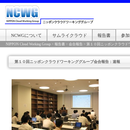
NCWGについて
サムライクラウド
報告書
参加
NIPPON Cloud Working Group
>
報告書
>
会合報告
>
第１０回ニッポンクラウド
第１０回ニッポンクラウドワーキンググループ会合報告：速報