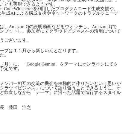
ことも実現できるようです。
Amazon CodeWhispererを利用したプログラムコード生成支援や、
での生成AIによる構成支援やネットワークのトラブルシューテ
Amazon Qの説明動画などをウオッチし、Amazon Qで
ンプットし、参加者にてクラウドビジネスへの活用について
うございます。
ープは１１月から新しい期となります。
た。
）に、「Google Gemini」をテーマにオンラインにてク
予定です。
メンバー相互の交流の機会を積極的に作りたいという思いか
クラウドビジネス」について語り合うことできるように、オ
ど飲食しながら「テーマ」に沿った話題で進行するスタイル
長 藤田 浩之