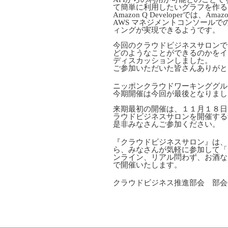
て簡単に利用したいグラフを作る
Amazon Q Developerでは、
AWS マネジメントコンソール
ィングが実現できるようです。
今回のクラウドビジネスサロンでは、
どのようなことができるのかをイ
ディスカッションしました。
ご参加いただいた皆さんありがと
ニッポンクラウドワーキンググル
今期開催は今回が最後となりまし
来期最初の開催は、１１月１８日（月
ラウドビジネスサロンを開催する
是非みなさんご参加ください。
『クラウドビジネスサロン』は、
ら、みなさんが気軽に参加して「
ンライン、リアル問わず、お酒な
で開催いたします。
クラウドビジネス推進部会 部会