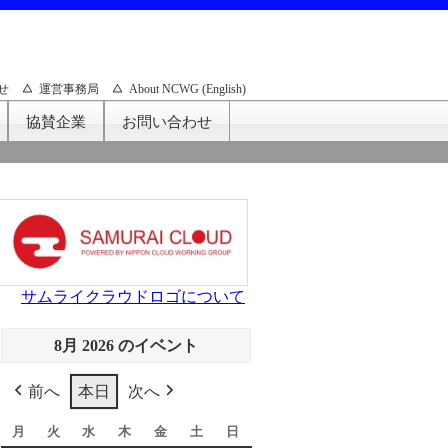
せ
運営事務局
About NCWG (English)
協賛企業
お問い合わせ
サムライクラウドロゴについて
8月 2026 のイベント
前へ
本日
次へ
月
月
火
火
水
水
木
木
金
金
土
土
日
日